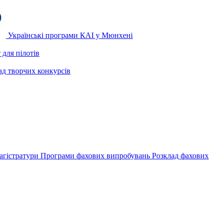
Українські програми КАІ у Мюнхені
для пілотів
ад творчих конкурсів
агістратури
Програми фахових випробувань
Розклад фахових