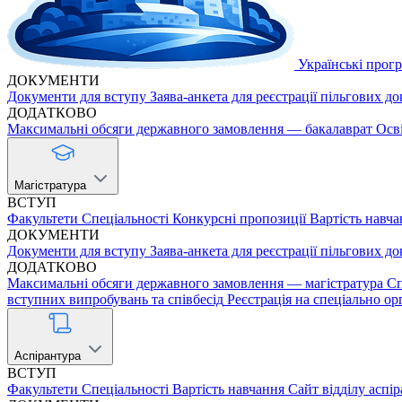
Українські прог
ДОКУМЕНТИ
Документи для вступу
Заява-анкета для реєстрації пільгових д
ДОДАТКОВО
Максимальні обсяги державного замовлення — бакалаврат
Осв
Магістратура
ВСТУП
Факультети
Спеціальності
Конкурсні пропозиції
Вартість навча
ДОКУМЕНТИ
Документи для вступу
Заява-анкета для реєстрації пільгових д
ДОДАТКОВО
Максимальні обсяги державного замовлення — магістратура
Сп
вступних випробувань та співбесід
Реєстрація на спеціально ор
Аспірантура
ВСТУП
Факультети
Спеціальності
Вартість навчання
Сайт відділу аспі