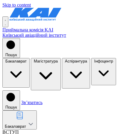
Skip to content
Приймальна комісія KAI
Київський авіаційний інститут
Пошук
Бакалаврат
Магістратура
Аспірантура
Інфоцентр
Звʼязатись
Пошук
Бакалаврат
ВСТУП