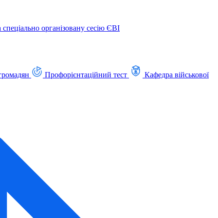
а спеціально організовану сесію ЄВІ
громадян
Профорієнтаційний тест
Кафедра військової