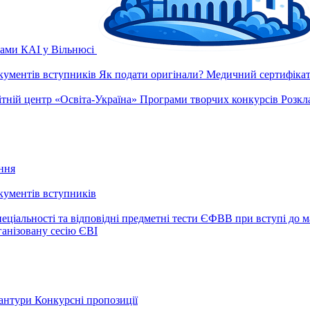
рами КАІ у Вільнюсі
окументів вступників
Як подати оригінали?
Медичний сертифікат 
ітній центр «Освіта-Україна»
Програми творчих конкурсів
Розкл
ння
окументів вступників
еціальності та відповідні предметні тести ЄФВВ при вступі до м
ганізовану сесію ЄВІ
рантури
Конкурсні пропозиції