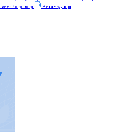
тання / відповіді
Антикорупція