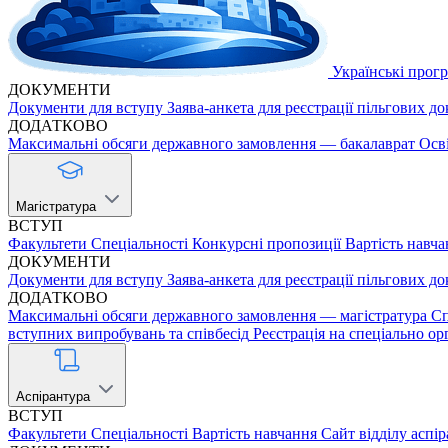
Українські прог
ДОКУМЕНТИ
Документи для вступу
Заява-анкета для реєстрації пільгових д
ДОДАТКОВО
Максимальні обсяги державного замовлення — бакалаврат
Осв
Магістратура
ВСТУП
Факультети
Спеціальності
Конкурсні пропозиції
Вартість навча
ДОКУМЕНТИ
Документи для вступу
Заява-анкета для реєстрації пільгових д
ДОДАТКОВО
Максимальні обсяги державного замовлення — магістратура
Сп
вступних випробувань та співбесід
Реєстрація на спеціально ор
Аспірантура
ВСТУП
Факультети
Спеціальності
Вартість навчання
Сайт відділу аспі