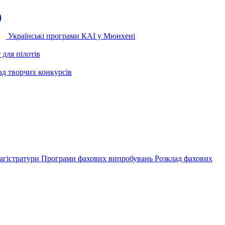
Українські програми КАІ у Мюнхені
для пілотів
ад творчих конкурсів
агістратури
Програми фахових випробувань
Розклад фахових