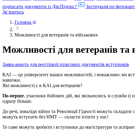
підписати документи із Дія.Підпис?
Інструкція по фотокарт
Звʼязатись
Головна
Можливості для ветеранів та військових
Можливості для ветеранів та 
Заява-анкета для реєстрації пільгових документів вступників
КАІ — це університет ваших можливостей, і неважливо: ви всту
навички.
Які можливості є в КАІ для ветеранів?
По-перше
, учасники бойових дій, які звільнились зі служби (
одразу більше.
До речі, інваліди війни та Революції Гідності можуть складати с
можуть вступати без НМТ — скласти іспити у нас!
Те саме можуть зробити і вступники до магістратури та аспіра