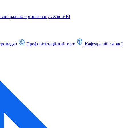
а спеціально організовану сесію ЄВІ
громадян
Профорієнтаційний тест
Кафедра військової