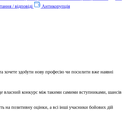
тання / відповіді
Антикорупція
та хочете здобути нову професію чи посилити вже наявні
е власний конкурс між такими самими вступниками, шансів
уть на позитивну оцінки, а всі інші учасники бойових дій