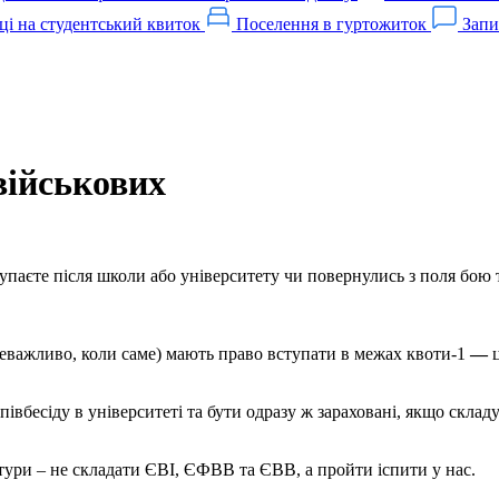
ці на студентський квиток
Поселення в гуртожиток
Запи
військових
паєте після школи або університету чи повернулись з поля бою 
і неважливо, коли саме) мають право вступати в межах квоти-1
—
ц
півбесіду в університеті та бути одразу ж зараховані, якщо склад
нтури – не складати ЄВІ, ЄФВВ та ЄВВ, а пройти іспити у нас.