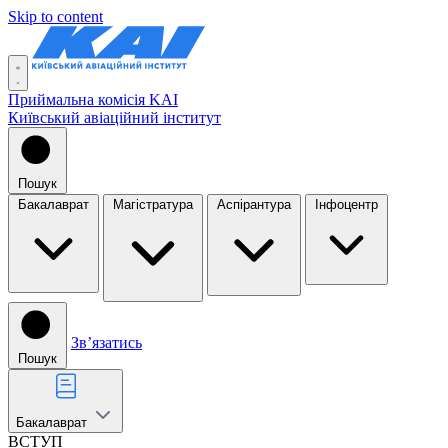
Skip to content
Приймальна комісія KAI
Київський авіаційний інститут
Пошук
Бакалаврат
Магістратура
Аспірантура
Інфоцентр
Звʼязатись
Пошук
Бакалаврат
ВСТУП