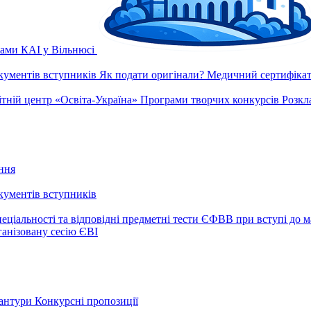
рами КАІ у Вільнюсі
окументів вступників
Як подати оригінали?
Медичний сертифікат 
ітній центр «Освіта-Україна»
Програми творчих конкурсів
Розкл
ння
окументів вступників
еціальності та відповідні предметні тести ЄФВВ при вступі до м
ганізовану сесію ЄВІ
рантури
Конкурсні пропозиції