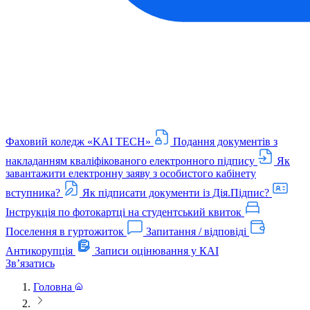
Фаховий коледж «KAI TECH»
Подання документів з
накладанням кваліфікованого електронного підпису
Як
завантажити електронну заяву з особистого кабінету
вступника?
Як підписати документи із Дія.Підпис?
Інструкція по фотокартці на студентський квиток
Поселення в гуртожиток
Запитання / відповіді
Антикорупція
Записи оцінювання у КАІ
Звʼязатись
Головна