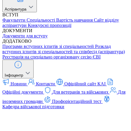
Аспірантура
ВСТУП
Факультети
Спеціальності
Вартість навчання
Сайт відділу
аспірантури
Конкурсні пропозиції
ДОКУМЕНТИ
Документи для вступу
ДОДАТКОВО
Програми вступних іспитів зі спеціальностей
Розклад
вступних іспитів зі спеціальностей та співбесід (аспірантура)
Реєстрація на спеціально організовану сесію ЄВІ
Інфоцентр
Новини
Контакти
Офіційний сайт КАІ
Офіційні документи
Для ветеранів та військових
Для
іноземних громадян
Профорієнтаційний тест
Кафедра військової підготовки