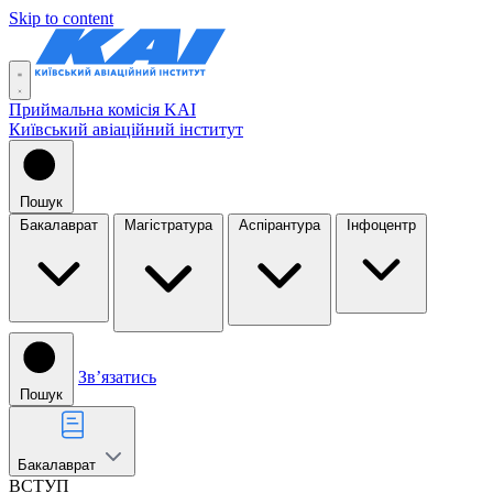
Skip to content
Приймальна комісія KAI
Київський авіаційний інститут
Пошук
Бакалаврат
Магістратура
Аспірантура
Інфоцентр
Звʼязатись
Пошук
Бакалаврат
ВСТУП