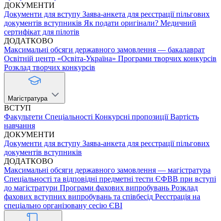
ДОКУМЕНТИ
Документи для вступу
Заява-анкета для реєстрації пільгових
документів вступників
Як подати оригінали?
Медичний
сертифікат для пілотів
ДОДАТКОВО
Максимальні обсяги державного замовлення — бакалаврат
Освітній центр «Освіта-Україна»
Програми творчих конкурсів
Розклад творчих конкурсів
Магістратура
ВСТУП
Факультети
Спеціальності
Конкурсні пропозиції
Вартість
навчання
ДОКУМЕНТИ
Документи для вступу
Заява-анкета для реєстрації пільгових
документів вступників
ДОДАТКОВО
Максимальні обсяги державного замовлення — магістратура
Спеціальності та відповідні предметні тести ЄФВВ при вступі
до магістратури
Програми фахових випробувань
Розклад
фахових вступних випробувань та співбесід
Реєстрація на
спеціально організовану сесію ЄВІ