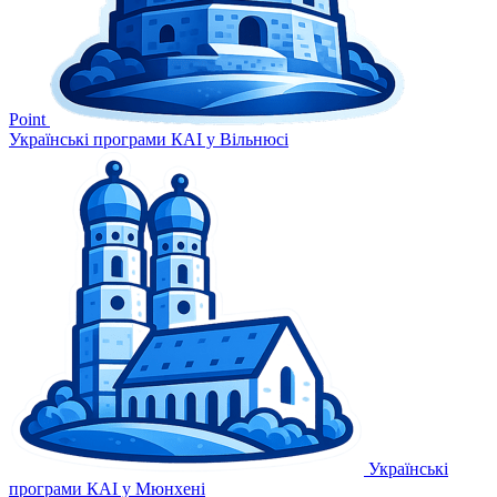
Point
Українські програми КАІ у Вільнюсі
Українські
програми КАІ у Мюнхені