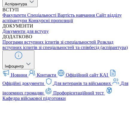
Аспірантура
ВСТУП
Факультети
Спеціальності
Вартість навчання
Сайт відділу
аспірантури
Конкурсні пропозиції
ДОКУМЕНТИ
Документи для вступу
ДОДАТКОВО
Програми вступних іспитів зі спеціальностей
Розклад
вступних іспитів зі спеціальностей та співбесід (аспірантура)
Інфоцентр
Новини
Контакти
Офіційний сайт КАІ
Офіційні документи
Для ветеранів та військових
Для
іноземних громадян
Профорієнтаційний тест
Кафедра військової підготовки