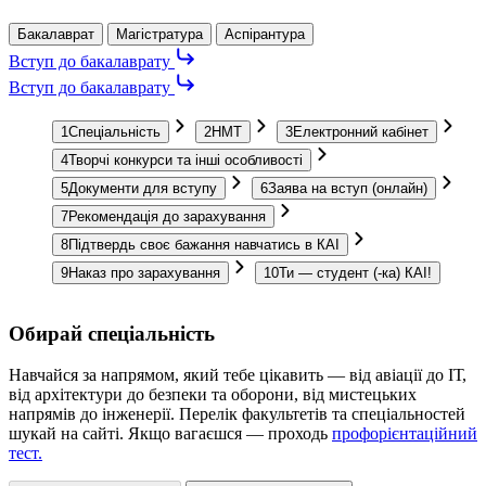
Бакалаврат
Магістратура
Аспірантура
Вступ до бакалаврату
Вступ до бакалаврату
1
Спеціальність
2
НМТ
3
Електронний кабінет
4
Творчі конкурси та інші особливості
5
Документи для вступу
6
Заява на вступ (онлайн)
7
Рекомендація до зарахування
8
Підтвердь своє бажання навчатись в КАІ
9
Наказ про зарахування
10
Ти — студент (-ка) КАІ!
Обирай спеціальність
Навчайся за напрямом, який тебе цікавить — від авіації до ІТ,
О
від архітектури до безпеки та оборони, від мистецьких
с
напрямів до інженерії. Перелік факультетів та спеціальностей
шукай на сайті. Якщо вагаєшся — проходь
профорієнтаційний
тест.