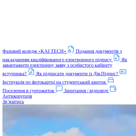
Фаховий коледж «KAI TECH»
Подання документів з
накладанням кваліфікованого електронного підпису
Як
завантажити електронну заяву з особистого кабінету
вступника?
Як підписати документи із Дія.Підпис?
Інструкція по фотокартці на студентський квиток
Поселення в гуртожиток
Запитання / відповіді
Антикорупція
Звʼязатись