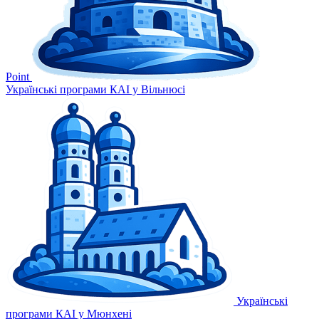
Point
Українські програми КАІ у Вільнюсі
Українські
програми КАІ у Мюнхені