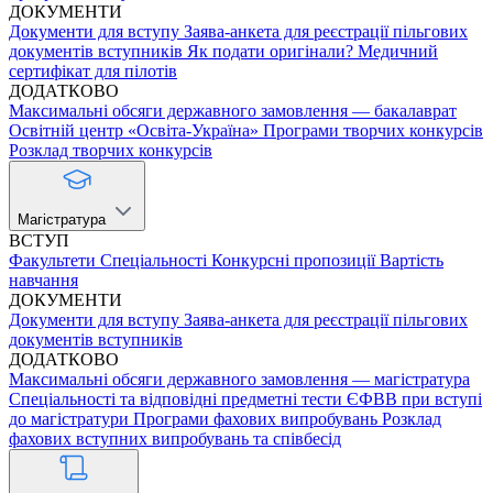
ДОКУМЕНТИ
Документи для вступу
Заява-анкета для реєстрації пільгових
документів вступників
Як подати оригінали?
Медичний
сертифікат для пілотів
ДОДАТКОВО
Максимальні обсяги державного замовлення — бакалаврат
Освітній центр «Освіта-Україна»
Програми творчих конкурсів
Розклад творчих конкурсів
Магістратура
ВСТУП
Факультети
Спеціальності
Конкурсні пропозиції
Вартість
навчання
ДОКУМЕНТИ
Документи для вступу
Заява-анкета для реєстрації пільгових
документів вступників
ДОДАТКОВО
Максимальні обсяги державного замовлення — магістратура
Спеціальності та відповідні предметні тести ЄФВВ при вступі
до магістратури
Програми фахових випробувань
Розклад
фахових вступних випробувань та співбесід