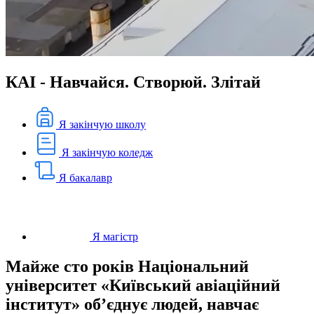
КАІ - Навчайся. Створюй. Злітай
Я закінчую школу
Я закінчую коледж
Я бакалавр
Я магістр
Майже сто років Національний
університет «Київський авіаційний
інститут» об’єднує людей, навчає