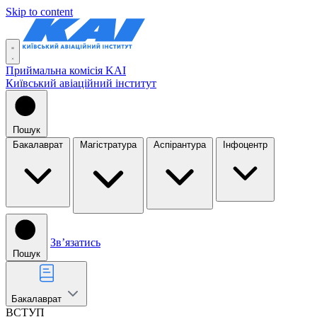
Skip to content
Приймальна комісія KAI
Київський авіаційний інститут
Пошук
Бакалаврат
Магістратура
Аспірантура
Інфоцентр
Звʼязатись
Пошук
Бакалаврат
ВСТУП