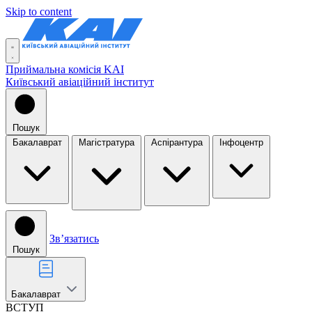
Skip to content
Приймальна комісія KAI
Київський авіаційний інститут
Пошук
Бакалаврат
Магістратура
Аспірантура
Інфоцентр
Звʼязатись
Пошук
Бакалаврат
ВСТУП