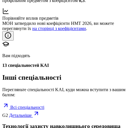
профільним предметом з коефіцієнтом
0,5
.
Порівняйте вплив предметів
МОН затвердило нові коефіцієнти НМТ 2026, ви можете
переглянути їх
на сторінці з коефіцієнтами
.
Вам підходять
13
спеціальностей KAI
Інші спеціальності
Перегляньте спеціальності KAI, куди можна вступити з вашим
балом:
Всі спеціальності
G2
Детальніше
Технології захисту навколишнього середовища