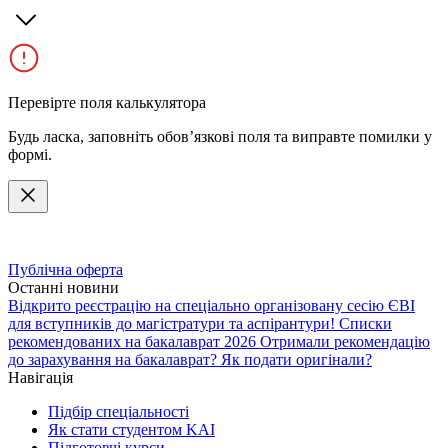
Перевірте поля калькулятора
Будь ласка, заповніть обов’язкові поля та виправте помилки у
формі.
Публічна оферта
Останні новини
Відкрито реєстрацію на спеціально організовану сесію ЄВІ
для вступників до магістратури та аспірантури!
Списки
рекомендованих на бакалаврат 2026
Отримали рекомендацію
до зарахування на бакалаврат? Як подати оригінали?
Навігація
Підбір спеціальності
Як стати студентом KAI
Підготовчі курси