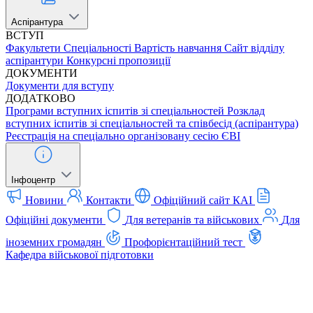
Аспірантура
ВСТУП
Факультети
Спеціальності
Вартість навчання
Сайт відділу
аспірантури
Конкурсні пропозиції
ДОКУМЕНТИ
Документи для вступу
ДОДАТКОВО
Програми вступних іспитів зі спеціальностей
Розклад
вступних іспитів зі спеціальностей та співбесід (аспірантура)
Реєстрація на спеціально організовану сесію ЄВІ
Інфоцентр
Новини
Контакти
Офіційний сайт КАІ
Офіційні документи
Для ветеранів та військових
Для
іноземних громадян
Профорієнтаційний тест
Кафедра військової підготовки