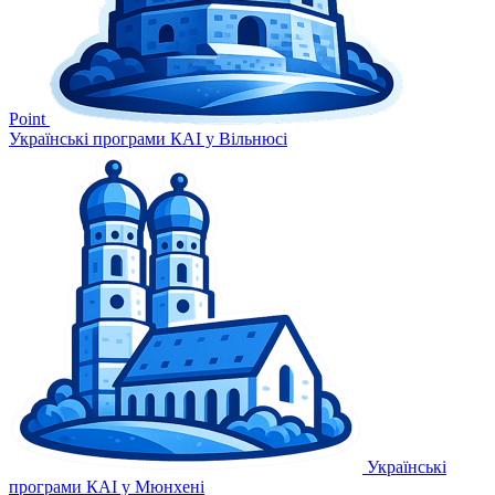
Point
Українські програми КАІ у Вільнюсі
Українські
програми КАІ у Мюнхені