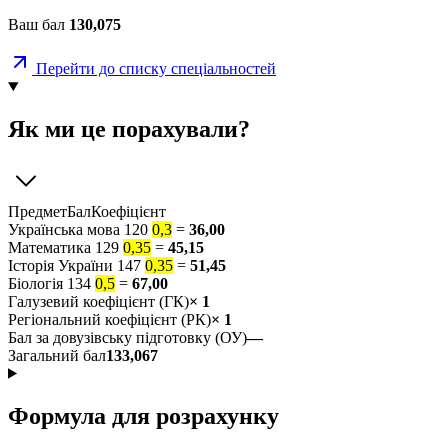
Ваш бал
130,075
Перейти до списку спеціальностей
Як ми це порахували?
Предмет
Бал
Коефіцієнт
Українська мова
120
0,3
=
36,00
Математика
129
0,35
=
45,15
Історія України
147
0,35
=
51,45
Біологія
134
0,5
=
67,00
Галузевий коефіцієнт (ГК)
× 1
Регіональний коефіцієнт (РК)
× 1
Бал за довузівську підготовку (ОУ)
—
Загальний бал
133,067
Формула для розрахунку