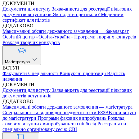
ДОКУМЕНТИ
Документи для вступу
Заява-анкета для реєстрації пільгових
документів вступників
Як подати оригінали?
Медичний
сертифікат для пілотів
ДОДАТКОВО
Максимальні обсяги державного замовлення — бакалаврат
Освітній центр «Освіта-Україна»
Програми творчих конкурсів
Розклад творчих конкурсів
Магістратура
ВСТУП
Факультети
Спеціальності
Конкурсні пропозиції
Вартість
навчання
ДОКУМЕНТИ
Документи для вступу
Заява-анкета для реєстрації пільгових
документів вступників
ДОДАТКОВО
Максимальні обсяги державного замовлення — магістратура
Спеціальності та відповідні предметні тести ЄФВВ при вступі
до магістратури
Програми фахових випробувань
Розклад
фахових вступних випробувань та співбесід
Реєстрація на
спеціально організовану сесію ЄВІ