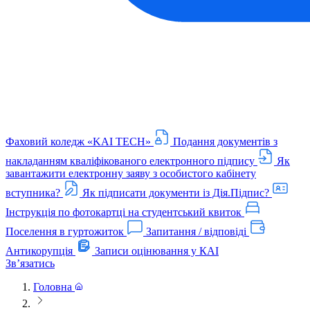
Фаховий коледж «KAI TECH»
Подання документів з
накладанням кваліфікованого електронного підпису
Як
завантажити електронну заяву з особистого кабінету
вступника?
Як підписати документи із Дія.Підпис?
Інструкція по фотокартці на студентський квиток
Поселення в гуртожиток
Запитання / відповіді
Антикорупція
Записи оцінювання у КАІ
Звʼязатись
Головна