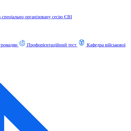
а спеціально організовану сесію ЄВІ
громадян
Профорієнтаційний тест
Кафедра військової