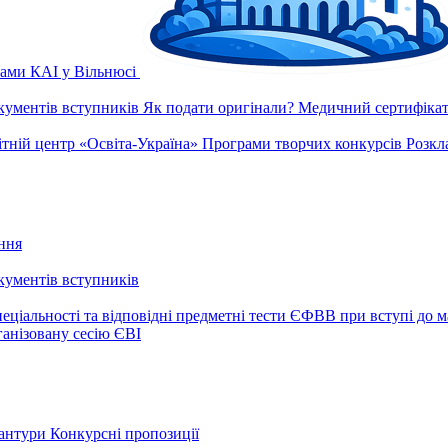
рами КАІ у Вільнюсі
окументів вступників
Як подати оригінали?
Медичний сертифікат 
ітній центр «Освіта-Україна»
Програми творчих конкурсів
Розкл
ння
окументів вступників
еціальності та відповідні предметні тести ЄФВВ при вступі до м
ганізовану сесію ЄВІ
рантури
Конкурсні пропозиції