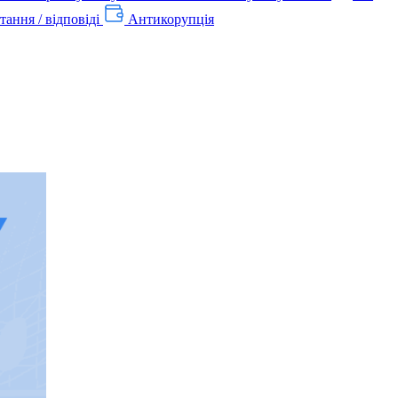
тання / відповіді
Антикорупція