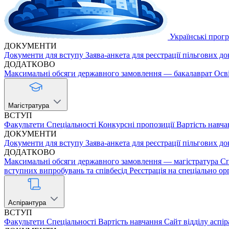
Українські прог
ДОКУМЕНТИ
Документи для вступу
Заява-анкета для реєстрації пільгових д
ДОДАТКОВО
Максимальні обсяги державного замовлення — бакалаврат
Осв
Магістратура
ВСТУП
Факультети
Спеціальності
Конкурсні пропозиції
Вартість навча
ДОКУМЕНТИ
Документи для вступу
Заява-анкета для реєстрації пільгових д
ДОДАТКОВО
Максимальні обсяги державного замовлення — магістратура
Сп
вступних випробувань та співбесід
Реєстрація на спеціально ор
Аспірантура
ВСТУП
Факультети
Спеціальності
Вартість навчання
Сайт відділу аспі