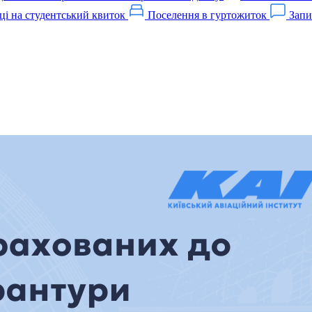
ці на студентський квиток
Поселення в гуртожиток
Запи