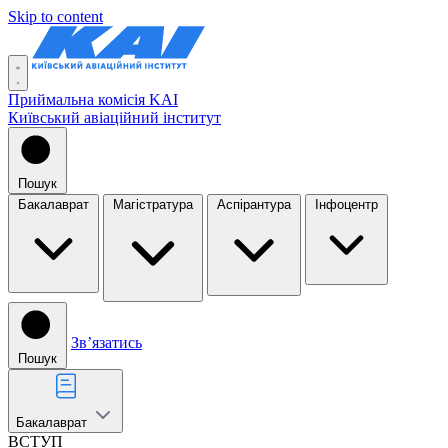
Skip to content
Приймальна комісія KAI
Київський авіаційний інститут
Пошук
Бакалаврат
Магістратура
Аспірантура
Інфоцентр
Звʼязатись
Пошук
Бакалаврат
ВСТУП