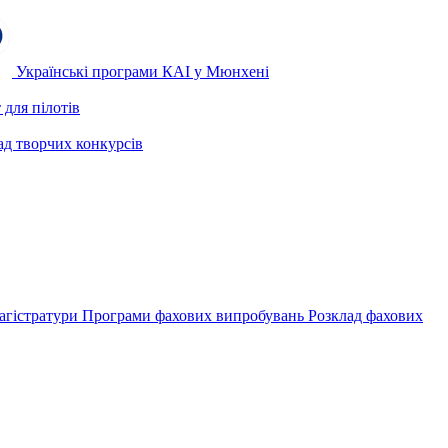
Українські програми КАІ у Мюнхені
для пілотів
ад творчих конкурсів
агістратури
Програми фахових випробувань
Розклад фахових