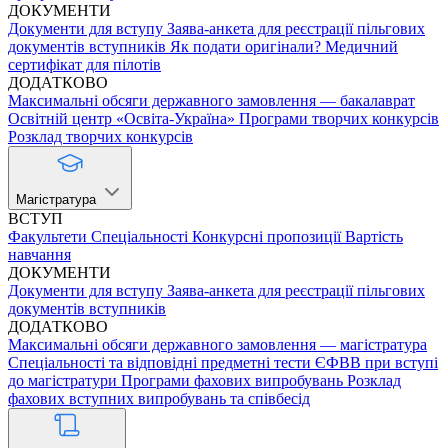
ДОКУМЕНТИ
Документи для вступу
Заява-анкета для реєстрації пільгових
документів вступників
Як подати оригінали?
Медичний
сертифікат для пілотів
ДОДАТКОВО
Максимальні обсяги державного замовлення — бакалаврат
Освітній центр «Освіта-Україна»
Програми творчих конкурсів
Розклад творчих конкурсів
Магістратура
ВСТУП
Факультети
Спеціальності
Конкурсні пропозиції
Вартість
навчання
ДОКУМЕНТИ
Документи для вступу
Заява-анкета для реєстрації пільгових
документів вступників
ДОДАТКОВО
Максимальні обсяги державного замовлення — магістратура
Спеціальності та відповідні предметні тести ЄФВВ при вступі
до магістратури
Програми фахових випробувань
Розклад
фахових вступних випробувань та співбесід