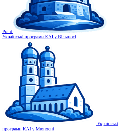
Point
Українські програми КАІ у Вільнюсі
Українські
програми КАІ у Мюнхені