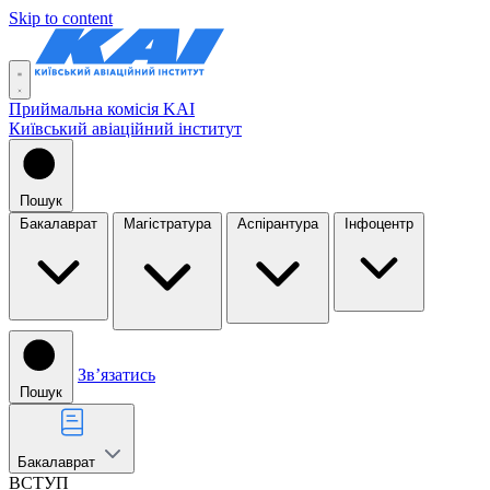
Skip to content
Приймальна комісія KAI
Київський авіаційний інститут
Пошук
Бакалаврат
Магістратура
Аспірантура
Інфоцентр
Звʼязатись
Пошук
Бакалаврат
ВСТУП