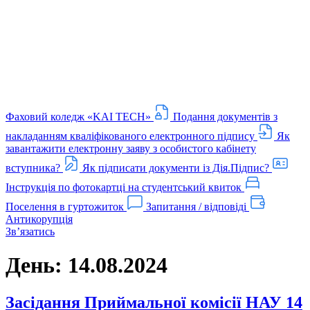
Фаховий коледж «KAI TECH»
Подання документів з
накладанням кваліфікованого електронного підпису
Як
завантажити електронну заяву з особистого кабінету
вступника?
Як підписати документи із Дія.Підпис?
Інструкція по фотокартці на студентський квиток
Поселення в гуртожиток
Запитання / відповіді
Антикорупція
Звʼязатись
День:
14.08.2024
Засідання Приймальної комісії НАУ 14