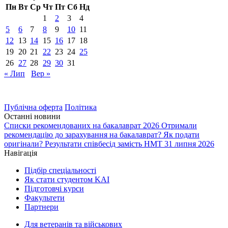
Пн
Вт
Ср
Чт
Пт
Сб
Нд
1
2
3
4
5
6
7
8
9
10
11
12
13
14
15
16
17
18
19
20
21
22
23
24
25
26
27
28
29
30
31
« Лип
Вер »
Публічна оферта
Політика
Останні новини
Списки рекомендованих на бакалаврат 2026
Отримали
рекомендацію до зарахування на бакалаврат? Як подати
оригінали?
Результати співбесід замість НМТ 31 липня 2026
Навігація
Підбір спеціальності
Як стати студентом KAI
Підготовчі курси
Факультети
Партнери
Для ветеранів та військових