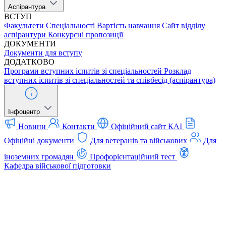
Аспірантура
ВСТУП
Факультети
Спеціальності
Вартість навчання
Сайт відділу
аспірантури
Конкурсні пропозиції
ДОКУМЕНТИ
Документи для вступу
ДОДАТКОВО
Програми вступних іспитів зі спеціальностей
Розклад
вступних іспитів зі спеціальностей та співбесід (аспірантура)
Інфоцентр
Новини
Контакти
Офіційний сайт КАІ
Офіційні документи
Для ветеранів та військових
Для
іноземних громадян
Профорієнтаційний тест
Кафедра військової підготовки