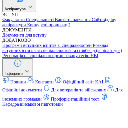
Аспірантура
ВСТУП
Факультети
Спеціальності
Вартість навчання
Сайт відділу
аспірантури
Конкурсні пропозиції
ДОКУМЕНТИ
Документи для вступу
ДОДАТКОВО
Програми вступних іспитів зі спеціальностей
Розклад
вступних іспитів зі спеціальностей та співбесід (аспірантура)
Реєстрація на спеціально організовану сесію ЄВІ
Інфоцентр
Новини
Контакти
Офіційний сайт КАІ
Офіційні документи
Для ветеранів та військових
Для
іноземних громадян
Профорієнтаційний тест
Кафедра військової підготовки