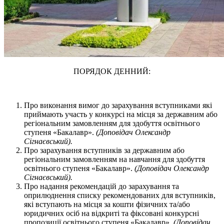
ПОРЯДОК ДЕННИЙ:
Про виконання вимог до зарахування вступниками які
приймають участь у конкурсі на місця за державним або
регіональним замовленням для здобуття освітнього
ступеня «Бакалавр».
(
Доповідач Олександр
Сігнаєвський).
Про зарахування вступників за державним або
регіональним замовленням на навчання для здобуття
освітнього ступеня «Бакалавр».
(
Доповідач Олександр
Сігнаєвський).
Про надання рекомендацій до зарахування та
оприлюднення списку рекомендованих для вступників,
які вступають на місця за кошти фізичних та/або
юридичних осіб на відкриті та фіксовані конкурсні
пропозиції освітнього ступеня «Бакалавр».
(
Доповідач