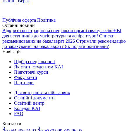
« Лип
Вер »
Публічна оферта
Політика
Останні новини
Відкрито реєстрацію на спеціально організовану сесію ЄВІ
для вступників до магістратури та аспірантури!
Списки
рекомендованих на бакалаврат 2026
Отримали рекомендацію
до зарахування на бакалаврат? Як подати оригінали?
Навігація
Підбір спеціальності
Як стати студентом KAI
Підготовчі курси
Факультети
Партнери
Для ветеранів та військових
Офіційні документи
Освітній центр
Коледжі KAI
FAQ
Контакти
044 406 74 92
+380 099 835 96 95