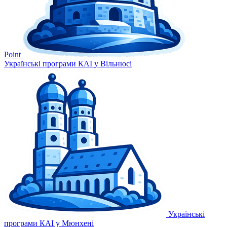
Point
Українські програми КАІ у Вільнюсі
Українські
програми КАІ у Мюнхені