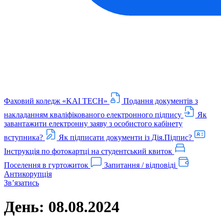
Фаховий коледж «KAI TECH»
Подання документів з
накладанням кваліфікованого електронного підпису
Як
завантажити електронну заяву з особистого кабінету
вступника?
Як підписати документи із Дія.Підпис?
Інструкція по фотокартці на студентський квиток
Поселення в гуртожиток
Запитання / відповіді
Антикорупція
Звʼязатись
День:
08.08.2024