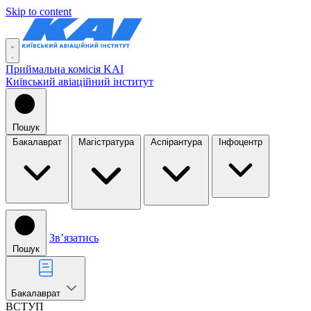
Skip to content
Приймальна комісія KAI
Київський авіаційний інститут
Пошук
Бакалаврат
Магістратура
Аспірантура
Інфоцентр
Звʼязатись
Пошук
Бакалаврат
ВСТУП