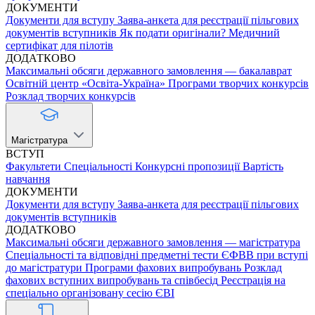
ДОКУМЕНТИ
Документи для вступу
Заява-анкета для реєстрації пільгових
документів вступників
Як подати оригінали?
Медичний
сертифікат для пілотів
ДОДАТКОВО
Максимальні обсяги державного замовлення — бакалаврат
Освітній центр «Освіта-Україна»
Програми творчих конкурсів
Розклад творчих конкурсів
Магістратура
ВСТУП
Факультети
Спеціальності
Конкурсні пропозиції
Вартість
навчання
ДОКУМЕНТИ
Документи для вступу
Заява-анкета для реєстрації пільгових
документів вступників
ДОДАТКОВО
Максимальні обсяги державного замовлення — магістратура
Спеціальності та відповідні предметні тести ЄФВВ при вступі
до магістратури
Програми фахових випробувань
Розклад
фахових вступних випробувань та співбесід
Реєстрація на
спеціально організовану сесію ЄВІ