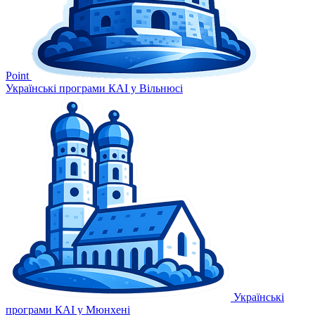
Point
Українські програми КАІ у Вільнюсі
Українські
програми КАІ у Мюнхені