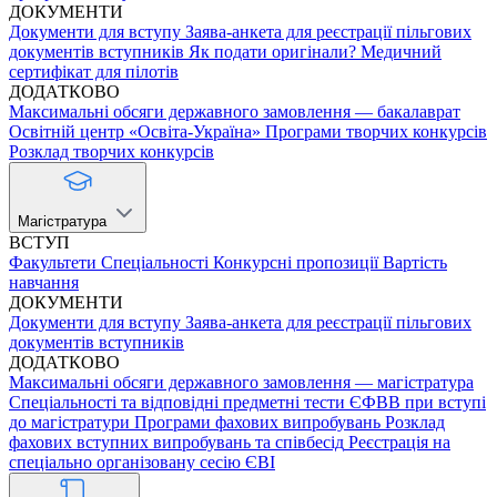
ДОКУМЕНТИ
Документи для вступу
Заява-анкета для реєстрації пільгових
документів вступників
Як подати оригінали?
Медичний
сертифікат для пілотів
ДОДАТКОВО
Максимальні обсяги державного замовлення — бакалаврат
Освітній центр «Освіта-Україна»
Програми творчих конкурсів
Розклад творчих конкурсів
Магістратура
ВСТУП
Факультети
Спеціальності
Конкурсні пропозиції
Вартість
навчання
ДОКУМЕНТИ
Документи для вступу
Заява-анкета для реєстрації пільгових
документів вступників
ДОДАТКОВО
Максимальні обсяги державного замовлення — магістратура
Спеціальності та відповідні предметні тести ЄФВВ при вступі
до магістратури
Програми фахових випробувань
Розклад
фахових вступних випробувань та співбесід
Реєстрація на
спеціально організовану сесію ЄВІ