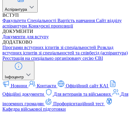
Аспірантура
ВСТУП
Факультети
Спеціальності
Вартість навчання
Сайт відділу
аспірантури
Конкурсні пропозиції
ДОКУМЕНТИ
Документи для вступу
ДОДАТКОВО
Програми вступних іспитів зі спеціальностей
Розклад
вступних іспитів зі спеціальностей та співбесід (аспірантура)
Реєстрація на спеціально організовану сесію ЄВІ
Інфоцентр
Новини
Контакти
Офіційний сайт КАІ
Офіційні документи
Для ветеранів та військових
Для
іноземних громадян
Профорієнтаційний тест
Кафедра військової підготовки