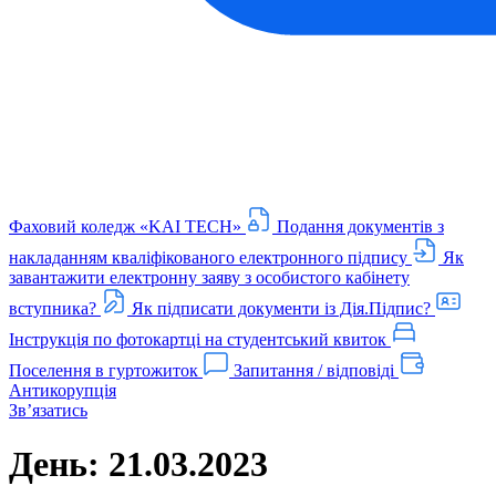
Фаховий коледж «KAI TECH»
Подання документів з
накладанням кваліфікованого електронного підпису
Як
завантажити електронну заяву з особистого кабінету
вступника?
Як підписати документи із Дія.Підпис?
Інструкція по фотокартці на студентський квиток
Поселення в гуртожиток
Запитання / відповіді
Антикорупція
Звʼязатись
День:
21.03.2023