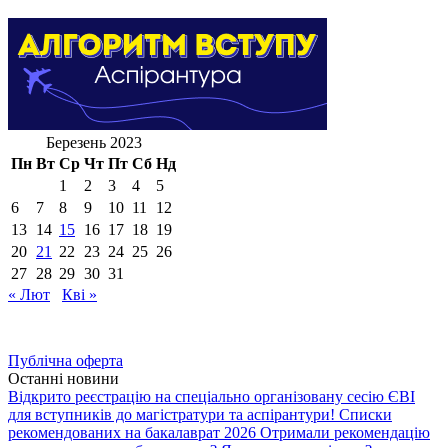
Березень 2023
Пн
Вт
Ср
Чт
Пт
Сб
Нд
1
2
3
4
5
6
7
8
9
10
11
12
13
14
15
16
17
18
19
20
21
22
23
24
25
26
27
28
29
30
31
« Лют
Кві »
Публічна оферта
Останні новини
Відкрито реєстрацію на спеціально організовану сесію ЄВІ
для вступників до магістратури та аспірантури!
Списки
рекомендованих на бакалаврат 2026
Отримали рекомендацію