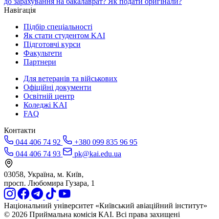
до зарахування на бакалаврат? Як подати оригінали?
Навігація
Підбір спеціальності
Як стати студентом KAI
Підготовчі курси
Факультети
Партнери
Для ветеранів та військових
Офіційні документи
Освітній центр
Коледжі KAI
FAQ
Контакти
044 406 74 92
+380 099 835 96 95
044 406 74 93
pk@kai.edu.ua
03058, Україна, м. Київ,
просп. Любомира Гузара, 1
Національний університет «Київський авіаційний інститут»
© 2026 Приймальна комісія КАІ. Всі права захищені