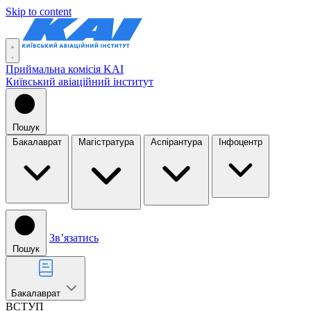
Skip to content
Приймальна комісія KAI
Київський авіаційний інститут
Пошук
Бакалаврат
Магістратура
Аспірантура
Інфоцентр
Звʼязатись
Пошук
Бакалаврат
ВСТУП