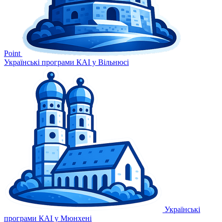
Point
Українські програми КАІ у Вільнюсі
Українські
програми КАІ у Мюнхені