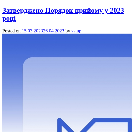
Затверджено Порядок прийому у 2023
році
Posted on
15.03.2023
26.04.2023
by
vstup