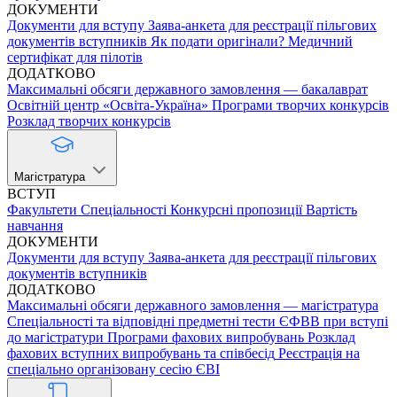
ДОКУМЕНТИ
Документи для вступу
Заява-анкета для реєстрації пільгових
документів вступників
Як подати оригінали?
Медичний
сертифікат для пілотів
ДОДАТКОВО
Максимальні обсяги державного замовлення — бакалаврат
Освітній центр «Освіта-Україна»
Програми творчих конкурсів
Розклад творчих конкурсів
Магістратура
ВСТУП
Факультети
Спеціальності
Конкурсні пропозиції
Вартість
навчання
ДОКУМЕНТИ
Документи для вступу
Заява-анкета для реєстрації пільгових
документів вступників
ДОДАТКОВО
Максимальні обсяги державного замовлення — магістратура
Спеціальності та відповідні предметні тести ЄФВВ при вступі
до магістратури
Програми фахових випробувань
Розклад
фахових вступних випробувань та співбесід
Реєстрація на
спеціально організовану сесію ЄВІ