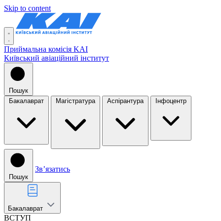
Skip to content
Приймальна комісія KAI
Київський авіаційний інститут
Пошук
Бакалаврат
Магістратура
Аспірантура
Інфоцентр
Звʼязатись
Пошук
Бакалаврат
ВСТУП