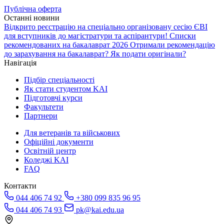
Публічна оферта
Останні новини
Відкрито реєстрацію на спеціально організовану сесію ЄВІ
для вступників до магістратури та аспірантури!
Списки
рекомендованих на бакалаврат 2026
Отримали рекомендацію
до зарахування на бакалаврат? Як подати оригінали?
Навігація
Підбір спеціальності
Як стати студентом KAI
Підготовчі курси
Факультети
Партнери
Для ветеранів та військових
Офіційні документи
Освітній центр
Коледжі KAI
FAQ
Контакти
044 406 74 92
+380 099 835 96 95
044 406 74 93
pk@kai.edu.ua