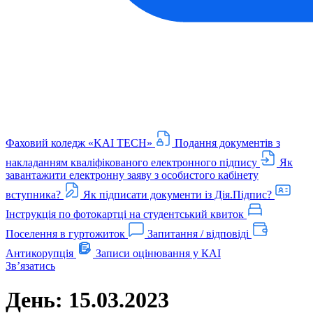
Фаховий коледж «KAI TECH»
Подання документів з
накладанням кваліфікованого електронного підпису
Як
завантажити електронну заяву з особистого кабінету
вступника?
Як підписати документи із Дія.Підпис?
Інструкція по фотокартці на студентський квиток
Поселення в гуртожиток
Запитання / відповіді
Антикорупція
Записи оцінювання у КАІ
Звʼязатись
День:
15.03.2023