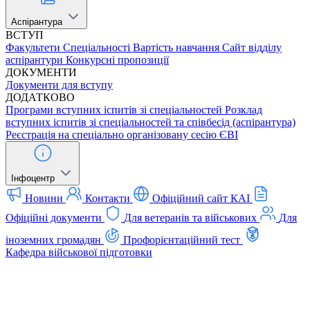
Аспірантура
ВСТУП
Факультети
Спеціальності
Вартість навчання
Сайт відділу
аспірантури
Конкурсні пропозиції
ДОКУМЕНТИ
Документи для вступу
ДОДАТКОВО
Програми вступних іспитів зі спеціальностей
Розклад
вступних іспитів зі спеціальностей та співбесід (аспірантура)
Реєстрація на спеціально організовану сесію ЄВІ
Інфоцентр
Новини
Контакти
Офіційний сайт КАІ
Офіційні документи
Для ветеранів та військових
Для
іноземних громадян
Профорієнтаційний тест
Кафедра військової підготовки