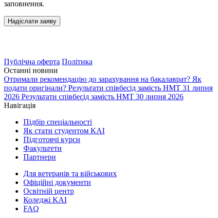
заповнення.
Публічна оферта
Політика
Останні новини
Отримали рекомендацію до зарахування на бакалаврат? Як
подати оригінали?
Результати співбесід замість НМТ 31 липня
2026
Результати співбесід замість НМТ 30 липня 2026
Навігація
Підбір спеціальності
Як стати студентом KAI
Підготовчі курси
Факультети
Партнери
Для ветеранів та військових
Офіційні документи
Освітній центр
Коледжі KAI
FAQ