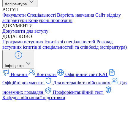
Аспірантура
ВСТУП
Факультети
Спеціальності
Вартість навчання
Сайт відділу
аспірантури
Конкурсні пропозиції
ДОКУМЕНТИ
Документи для вступу
ДОДАТКОВО
Програми вступних іспитів зі спеціальностей
Розклад
вступних іспитів зі спеціальностей та співбесід (аспірантура)
Інфоцентр
Новини
Контакти
Офіційний сайт КАІ
Офіційні документи
Для ветеранів та військових
Для
іноземних громадян
Профорієнтаційний тест
Кафедра військової підготовки