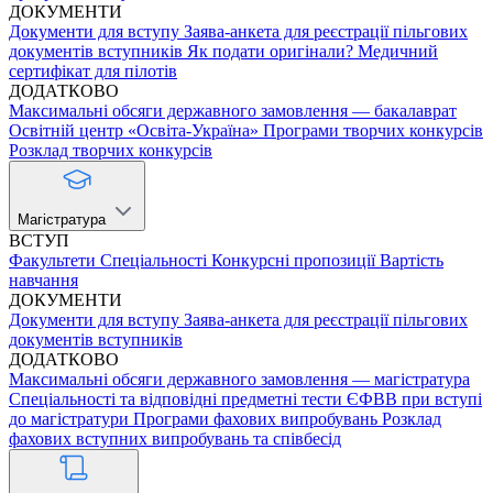
ДОКУМЕНТИ
Документи для вступу
Заява-анкета для реєстрації пільгових
документів вступників
Як подати оригінали?
Медичний
сертифікат для пілотів
ДОДАТКОВО
Максимальні обсяги державного замовлення — бакалаврат
Освітній центр «Освіта-Україна»
Програми творчих конкурсів
Розклад творчих конкурсів
Магістратура
ВСТУП
Факультети
Спеціальності
Конкурсні пропозиції
Вартість
навчання
ДОКУМЕНТИ
Документи для вступу
Заява-анкета для реєстрації пільгових
документів вступників
ДОДАТКОВО
Максимальні обсяги державного замовлення — магістратура
Спеціальності та відповідні предметні тести ЄФВВ при вступі
до магістратури
Програми фахових випробувань
Розклад
фахових вступних випробувань та співбесід