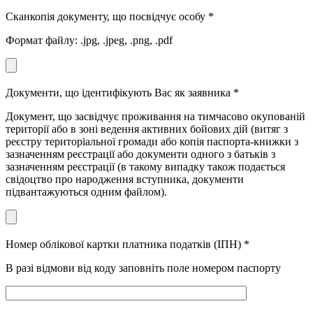
Сканкопія документу, що посвідчує особу
*
Формат файлу: .jpg, .jpeg, .png, .pdf
Документи, що ідентифікують Вас як заявника
*
Документ, що засвідчує проживання на тимчасово окупованій
території або в зоні ведення активних бойових дій (витяг з
реєстру територіальної громади або копія паспорта-книжки з
зазначенням реєстрації або документи одного з батьків з
зазначенням реєстрації (в такому випадку також подається
свідоцтво про народження вступника, документи
підвантажуються одним файлом).
Номер облікової картки платника податків (ІПН)
*
В разі відмови від коду заповніть поле номером паспорту