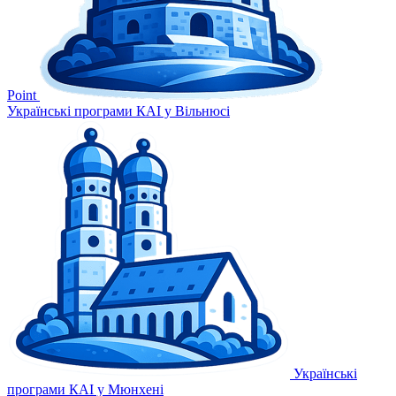
Point
Українські програми КАІ у Вільнюсі
Українські
програми КАІ у Мюнхені