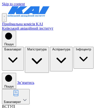
Skip to content
Приймальна комісія KAI
Київський авіаційний інститут
Пошук
Бакалаврат
Магістратура
Аспірантура
Інфоцентр
Звʼязатись
Пошук
Бакалаврат
ВСТУП