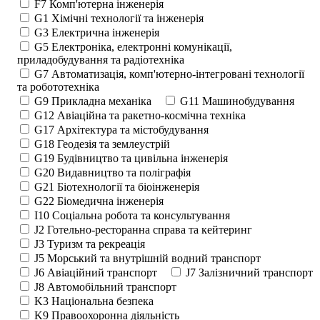
F7 Комп'ютерна інженерія
G1 Хімічні технології та інженерія
G3 Електрична інженерія
G5 Електроніка, електронні комунікації,
приладобудування та радіотехніка
G7 Автоматизація, комп'ютерно-інтегровані технології
та робототехніка
G9 Прикладна механіка
G11 Машинобудування
G12 Авіаційна та ракетно-космічна техніка
G17 Архітектура та містобудування
G18 Геодезія та землеустрій
G19 Будівництво та цивільна інженерія
G20 Видавництво та поліграфія
G21 Біотехнології та біоінженерія
G22 Біомедична інженерія
I10 Соціальна робота та консультування
J2 Готельно-ресторанна справа та кейтеринг
J3 Туризм та рекреація
J5 Морський та внутрішній водний транспорт
J6 Авіаційний транспорт
J7 Залізничний транспорт
J8 Автомобільний транспорт
K3 Національна безпека
K9 Правоохоронна діяльність