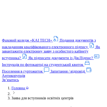
Фаховий коледж «KAI TECH»
Подання документів з
накладанням кваліфікованого електронного підпису
Як
завантажити електронну заяву з особистого кабінету
вступника?
Як підписати документи із Дія.Підпис?
Інструкція по фотокартці на студентський квиток
Поселення в гуртожиток
Запитання / відповіді
Антикорупція
Звʼязатись
Головна
Заява для вступників освітніх центрів