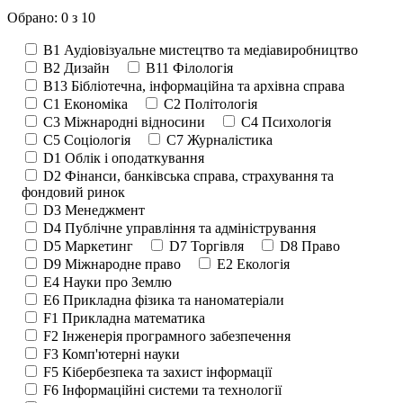
Обрано: 0 з 10
B1 Аудіовізуальне мистецтво та медіавиробництво
B2 Дизайн
B11 Філологія
B13 Бібліотечна, інформаційна та архівна справа
C1 Економіка
C2 Політологія
C3 Міжнародні відносини
C4 Психологія
C5 Соціологія
C7 Журналістика
D1 Облік і оподаткування
D2 Фінанси, банківська справа, страхування та
фондовий ринок
D3 Менеджмент
D4 Публічне управління та адміністрування
D5 Маркетинг
D7 Торгівля
D8 Право
D9 Міжнародне право
E2 Екологія
E4 Науки про Землю
E6 Прикладна фізика та наноматеріали
F1 Прикладна математика
F2 Інженерія програмного забезпечення
F3 Комп'ютерні науки
F5 Кібербезпека та захист інформації
F6 Інформаційні системи та технології