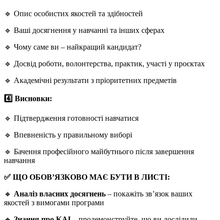
🔹 Опис особистих якостей та здібностей
🔹 Ваші досягнення у навчанні та інших сферах
🔹 Чому саме ви – найкращий кандидат?
🔹 Досвід роботи, волонтерства, практик, участі у проєктах
🔹 Академічні результати з пріоритетних предметів
4️⃣ Висновки:
🔹 Підтвердження готовності навчатися
🔹 Впевненість у правильному виборі
🔹 Бачення професійного майбутнього після завершення
навчання
✅ ЩО ОБОВ’ЯЗКОВО МАЄ БУТИ В ЛИСТІ:
🔸
Аналіз власних досягнень
– покажіть зв’язок ваших
якостей з вимогами програми
🔸
Знання про КАІ
– продемонструйте, що ви дослідили