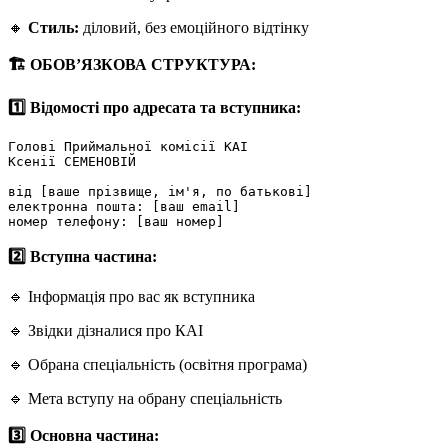
🔸
Стиль:
діловий, без емоційного відтінку
🏗️ ОБОВ’ЯЗКОВА СТРУКТУРА:
1️⃣ Відомості про адресата та вступника:
Голові Приймальної комісії КАІ

Ксенії СЕМЕНОВІЙ

від [ваше прізвище, ім'я, по батькові]

електронна пошта: [ваш email]

2️⃣ Вступна частина:
🔹 Інформація про вас як вступника
🔹 Звідки дізналися про КАІ
🔹 Обрана спеціальність (освітня програма)
🔹 Мета вступу на обрану спеціальність
3️⃣ Основна частина: