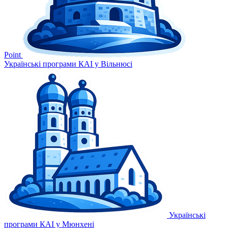
Point
Українські програми КАІ у Вільнюсі
Українські
програми КАІ у Мюнхені