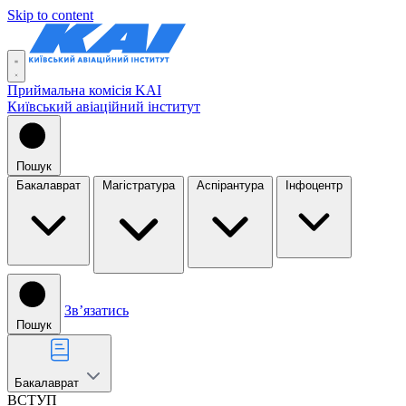
Skip to content
Приймальна комісія KAI
Київський авіаційний інститут
Пошук
Бакалаврат
Магістратура
Аспірантура
Інфоцентр
Звʼязатись
Пошук
Бакалаврат
ВСТУП