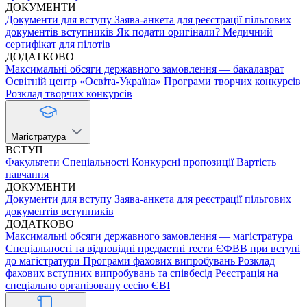
ДОКУМЕНТИ
Документи для вступу
Заява-анкета для реєстрації пільгових
документів вступників
Як подати оригінали?
Медичний
сертифікат для пілотів
ДОДАТКОВО
Максимальні обсяги державного замовлення — бакалаврат
Освітній центр «Освіта-Україна»
Програми творчих конкурсів
Розклад творчих конкурсів
Магістратура
ВСТУП
Факультети
Спеціальності
Конкурсні пропозиції
Вартість
навчання
ДОКУМЕНТИ
Документи для вступу
Заява-анкета для реєстрації пільгових
документів вступників
ДОДАТКОВО
Максимальні обсяги державного замовлення — магістратура
Спеціальності та відповідні предметні тести ЄФВВ при вступі
до магістратури
Програми фахових випробувань
Розклад
фахових вступних випробувань та співбесід
Реєстрація на
спеціально організовану сесію ЄВІ