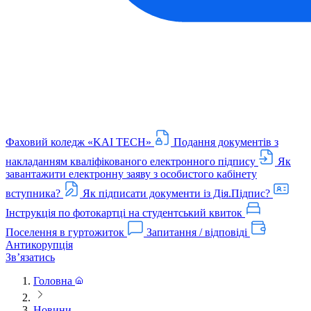
Фаховий коледж «KAI TECH»
Подання документів з
накладанням кваліфікованого електронного підпису
Як
завантажити електронну заяву з особистого кабінету
вступника?
Як підписати документи із Дія.Підпис?
Інструкція по фотокартці на студентський квиток
Поселення в гуртожиток
Запитання / відповіді
Антикорупція
Звʼязатись
Головна
Новини