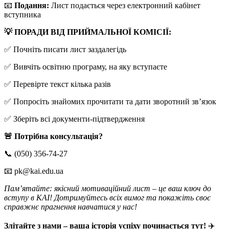
📧
Подання:
Лист подається через електронний кабінет
вступника
💡 ПОРАДИ ВІД ПРИЙМАЛЬНОЇ КОМІСІЇ:
✅ Почніть писати лист заздалегідь
✅ Вивчіть освітню програму, на яку вступаєте
✅ Перевірте текст кілька разів
✅ Попросіть знайомих прочитати та дати зворотний зв’язок
✅ Зберіть всі документи-підтвердження
🚨 Потрібна консультація?
📞 (050) 356-74-27
📧 pk@kai.edu.ua
Пам’ятайте: якісний мотиваційний лист – це ваш ключ до
вступу в КАІ! Дотримуйтесь всіх вимог та покажіть своє
справжнє прагнення навчатися у нас!
Злітайте з нами – ваша історія успіху починається тут!
✈️