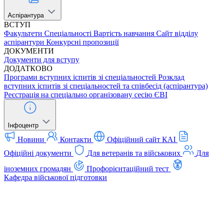
Аспірантура
ВСТУП
Факультети
Спеціальності
Вартість навчання
Сайт відділу
аспірантури
Конкурсні пропозиції
ДОКУМЕНТИ
Документи для вступу
ДОДАТКОВО
Програми вступних іспитів зі спеціальностей
Розклад
вступних іспитів зі спеціальностей та співбесід (аспірантура)
Реєстрація на спеціально організовану сесію ЄВІ
Інфоцентр
Новини
Контакти
Офіційний сайт КАІ
Офіційні документи
Для ветеранів та військових
Для
іноземних громадян
Профорієнтаційний тест
Кафедра військової підготовки