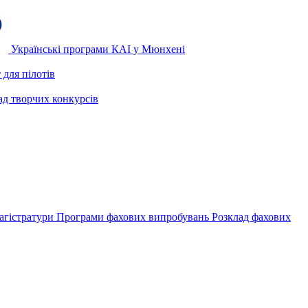
Українські програми КАІ у Мюнхені
для пілотів
ад творчих конкурсів
агістратури
Програми фахових випробувань
Розклад фахових