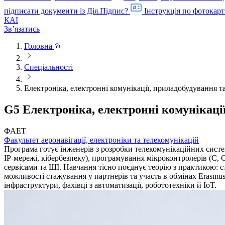
підписати документи із Дія.Підпис?
Інструкція по фотокарт
КАІ
Звʼязатись
Головна
Спеціальності
Електроніка, електронні комунікації, приладобудування та
G5 Електроніка, електронні комунікації
ФАЕТ
Факультет аеронавігації, електроніки та телекомунікацій
Програма готує інженерів з розробки телекомунікаційних систем
IP-мережі, кібербезпеку), програмування мікроконтролерів (C, 
сервісами та ШІ. Навчання тісно поєднує теорію з практикою:
можливості стажування у партнерів та участь в обмінах Erasmu
інфраструктури, фахівці з автоматизації, робототехніки й IoT.