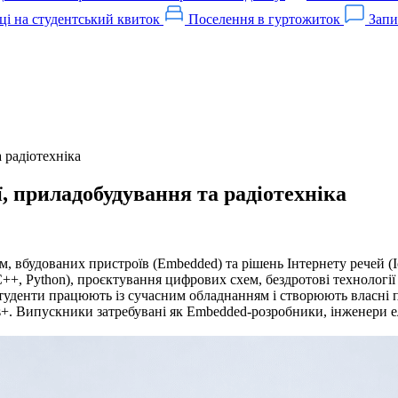
ці на студентський квиток
Поселення в гуртожиток
Запи
 радіотехніка
, приладобудування та радіотехніка
, вбудованих пристроїв (Embedded) та рішень Інтернету речей (I
C++, Python), проєктування цифрових схем, бездротові технології
 студенти працюють із сучасним обладнанням і створюють власні
s+. Випускники затребувані як Embedded-розробники, інженери е