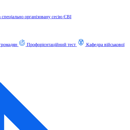
а спеціально організовану сесію ЄВІ
громадян
Профорієнтаційний тест
Кафедра військової