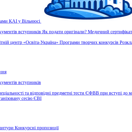
рами КАІ у Вільнюсі
окументів вступників
Як подати оригінали?
Медичний сертифікат 
ітній центр «Освіта-Україна»
Програми творчих конкурсів
Розкл
ння
окументів вступників
еціальності та відповідні предметні тести ЄФВВ при вступі до м
ганізовану сесію ЄВІ
рантури
Конкурсні пропозиції