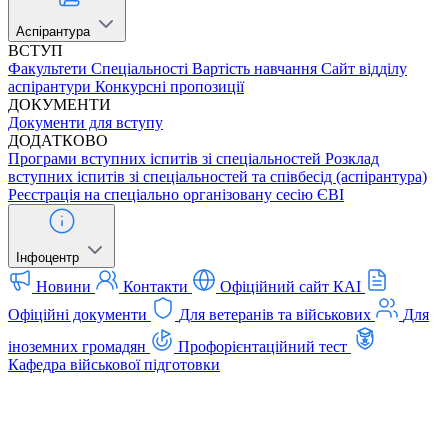
Аспірантура
ВСТУП
Факультети
Спеціальності
Вартість навчання
Сайт відділу
аспірантури
Конкурсні пропозиції
ДОКУМЕНТИ
Документи для вступу
ДОДАТКОВО
Програми вступних іспитів зі спеціальностей
Розклад
вступних іспитів зі спеціальностей та співбесід (аспірантура)
Реєстрація на спеціально організовану сесію ЄВІ
Інфоцентр
Новини
Контакти
Офіційний сайт КАІ
Офіційні документи
Для ветеранів та військових
Для
іноземних громадян
Профорієнтаційний тест
Кафедра військової підготовки