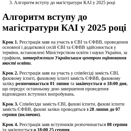
Алгоритм вступу до магістратури КАІ у 2025 році
Алгоритм вступу до
магістратури КАІ у 2025 році
Крок 1.
Реєстрація заяв на участь в ЄВІ та ЄФВВ, проведення
основної і додаткової сесій ЄВІ та ЄФВВ здійснюється у
терміни, встановлені Міністерством освіти і науки України, за
графіком,
затвердженим Українським центром оцінювання
якості освіти
.
Крок 2.
Реєстрація заяв на участь у співбесіді замість ЄВІ,
фаховому іспиті, фаховому іспиті замість ЄФВВ, фаховому
заліку
розпочинається 01 липня
та
закінчується о 18:00 дня
,
що передує останньому дню завершення проведення
відповідних вступних випробувань.
Крок 3.
Співбесіди замість ЄВІ, фахові іспити, фахові іспити
замість ЄФВВ, фахові заліки проводяться
з 28 липня до 07
серпня (включно)
.
Крок 4.
Реєстрація заяв вступників розпочинається
08 серпня
та закінчується
о 18:00 25 серпня
.