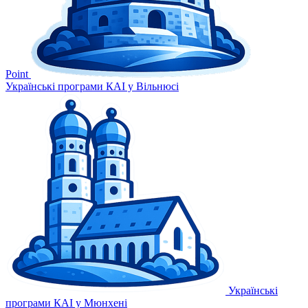
Point
Українські програми КАІ у Вільнюсі
Українські
програми КАІ у Мюнхені