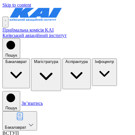
Skip to content
Приймальна комісія KAI
Київський авіаційний інститут
Пошук
Бакалаврат
Магістратура
Аспірантура
Інфоцентр
Звʼязатись
Пошук
Бакалаврат
ВСТУП