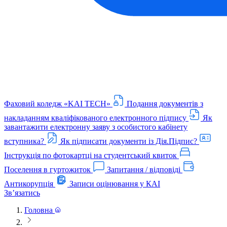
Фаховий коледж «KAI TECH»
Подання документів з
накладанням кваліфікованого електронного підпису
Як
завантажити електронну заяву з особистого кабінету
вступника?
Як підписати документи із Дія.Підпис?
Інструкція по фотокартці на студентський квиток
Поселення в гуртожиток
Запитання / відповіді
Антикорупція
Записи оцінювання у КАІ
Звʼязатись
Головна