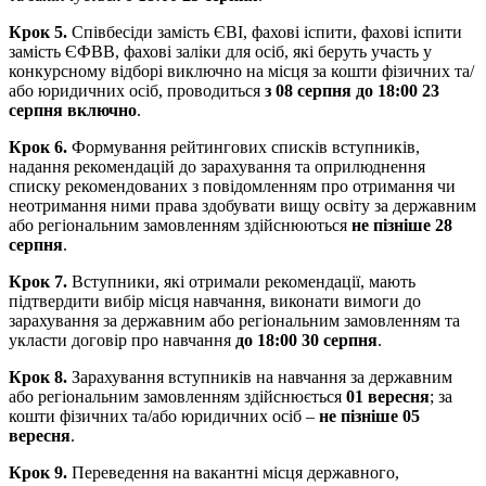
Крок 5.
Співбесіди замість ЄВІ, фахові іспити, фахові іспити
замість ЄФВВ, фахові заліки для осіб, які беруть участь у
конкурсному відборі виключно на місця за кошти фізичних та/
або юридичних осіб, проводиться
з 08 серпня до 18:00 23
серпня включно
.
Крок 6.
Формування рейтингових списків вступників,
надання рекомендацій до зарахування та оприлюднення
списку рекомендованих з повідомленням про отримання чи
неотримання ними права здобувати вищу освіту за державним
або регіональним замовленням здійснюються
не пізніше 28
серпня
.
Крок 7.
Вступники, які отримали рекомендації, мають
підтвердити вибір місця навчання, виконати вимоги до
зарахування за державним або регіональним замовленням та
укласти договір про навчання
до 18:00 30 серпня
.
Крок 8.
Зарахування вступників на навчання за державним
або регіональним замовленням здійснюється
01 вересня
; за
кошти фізичних та/або юридичних осіб –
не пізніше 05
вересня
.
Крок 9.
Переведення на вакантні місця державного,