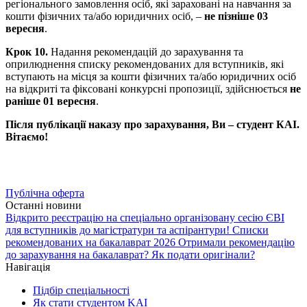
регіонального замовлення осіб, які зараховані на навчання за
кошти фізичних та/або юридичних осіб, –
не пізніше 03
вересня
.
Крок 10.
Надання рекомендацій до зарахування та
оприлюднення списку рекомендованих для вступників, які
вступають на місця за кошти фізичних та/або юридичних осіб
на відкриті та фіксовані конкурсні пропозиції, здійснюється
не
раніше 01 вересня
.
Після публікації наказу про зарахування, Ви – студент КАІ.
Вітаємо!
Публічна оферта
Останні новини
Відкрито реєстрацію на спеціально організовану сесію ЄВІ
для вступників до магістратури та аспірантури!
Списки
рекомендованих на бакалаврат 2026
Отримали рекомендацію
до зарахування на бакалаврат? Як подати оригінали?
Навігація
Підбір спеціальності
Як стати студентом KAI