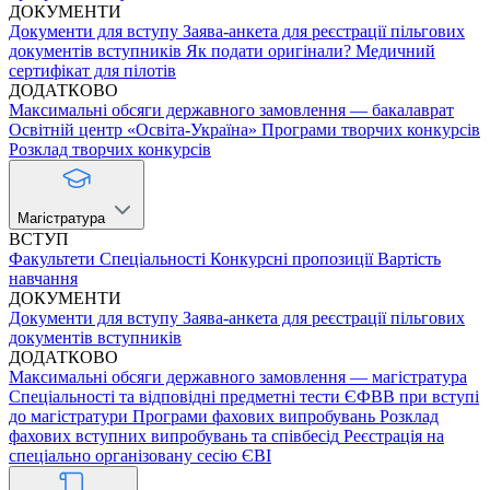
ДОКУМЕНТИ
Документи для вступу
Заява-анкета для реєстрації пільгових
документів вступників
Як подати оригінали?
Медичний
сертифікат для пілотів
ДОДАТКОВО
Максимальні обсяги державного замовлення — бакалаврат
Освітній центр «Освіта-Україна»
Програми творчих конкурсів
Розклад творчих конкурсів
Магістратура
ВСТУП
Факультети
Спеціальності
Конкурсні пропозиції
Вартість
навчання
ДОКУМЕНТИ
Документи для вступу
Заява-анкета для реєстрації пільгових
документів вступників
ДОДАТКОВО
Максимальні обсяги державного замовлення — магістратура
Спеціальності та відповідні предметні тести ЄФВВ при вступі
до магістратури
Програми фахових випробувань
Розклад
фахових вступних випробувань та співбесід
Реєстрація на
спеціально організовану сесію ЄВІ