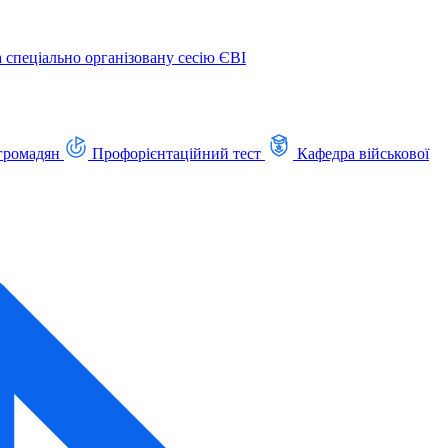
а спеціально організовану сесію ЄВІ
громадян
Профорієнтаційний тест
Кафедра військової