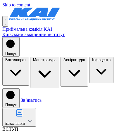
Skip to content
Приймальна комісія KAI
Київський авіаційний інститут
Пошук
Бакалаврат
Магістратура
Аспірантура
Інфоцентр
Звʼязатись
Пошук
Бакалаврат
ВСТУП