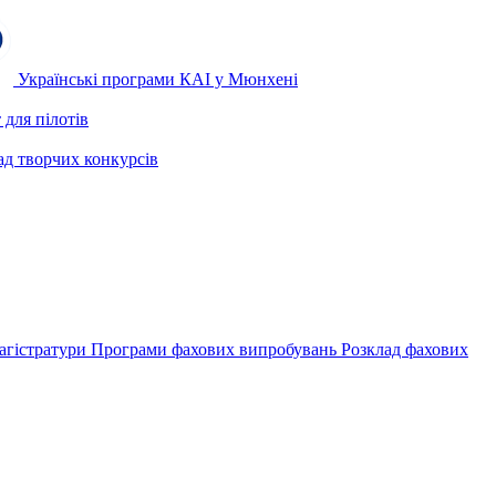
Українські програми КАІ у Мюнхені
для пілотів
ад творчих конкурсів
агістратури
Програми фахових випробувань
Розклад фахових