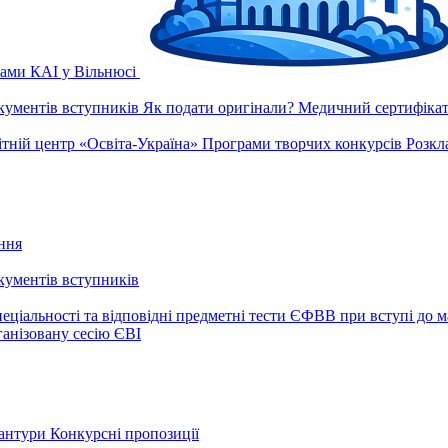
рами КАІ у Вільнюсі
окументів вступників
Як подати оригінали?
Медичний сертифікат 
ітній центр «Освіта-Україна»
Програми творчих конкурсів
Розкл
ння
окументів вступників
еціальності та відповідні предметні тести ЄФВВ при вступі до м
ганізовану сесію ЄВІ
рантури
Конкурсні пропозиції