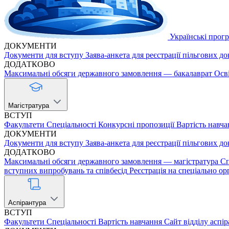
Українські прог
ДОКУМЕНТИ
Документи для вступу
Заява-анкета для реєстрації пільгових д
ДОДАТКОВО
Максимальні обсяги державного замовлення — бакалаврат
Осв
Магістратура
ВСТУП
Факультети
Спеціальності
Конкурсні пропозиції
Вартість навча
ДОКУМЕНТИ
Документи для вступу
Заява-анкета для реєстрації пільгових д
ДОДАТКОВО
Максимальні обсяги державного замовлення — магістратура
Сп
вступних випробувань та співбесід
Реєстрація на спеціально ор
Аспірантура
ВСТУП
Факультети
Спеціальності
Вартість навчання
Сайт відділу аспі