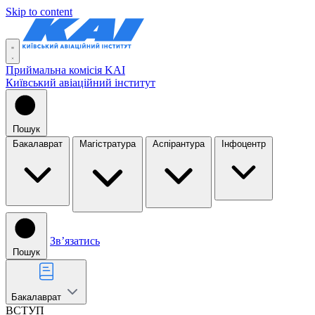
Skip to content
Приймальна комісія KAI
Київський авіаційний інститут
Пошук
Бакалаврат
Магістратура
Аспірантура
Інфоцентр
Звʼязатись
Пошук
Бакалаврат
ВСТУП