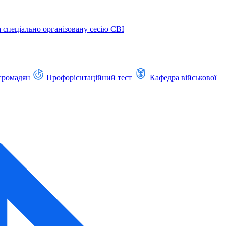
а спеціально організовану сесію ЄВІ
громадян
Профорієнтаційний тест
Кафедра військової