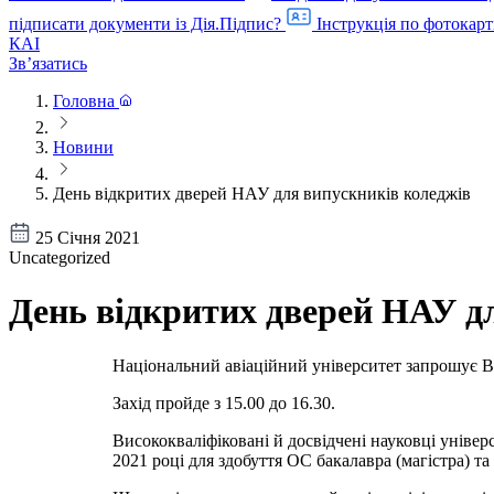
підписати документи із Дія.Підпис?
Інструкція по фотокарт
КАІ
Звʼязатись
Головна
Новини
День відкритих дверей НАУ для випускників коледжів
25 Січня 2021
Uncategorized
День відкритих дверей НАУ д
Національний авіаційний університет запрошує В
Захід пройде з 15.00 до 16.30.
Висококваліфіковані й досвідчені науковці уніве
2021 році для здобуття ОС бакалавра (магістра) та