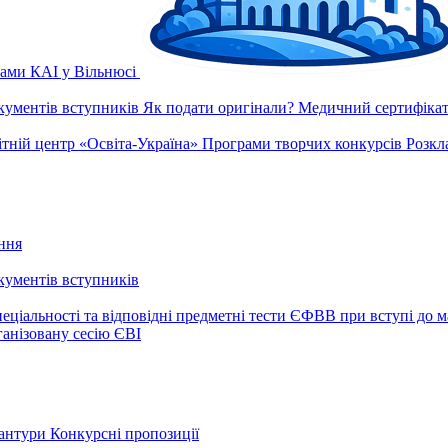
рами КАІ у Вільнюсі
окументів вступників
Як подати оригінали?
Медичний сертифікат 
ітній центр «Освіта-Україна»
Програми творчих конкурсів
Розкл
ння
окументів вступників
еціальності та відповідні предметні тести ЄФВВ при вступі до м
ганізовану сесію ЄВІ
рантури
Конкурсні пропозиції