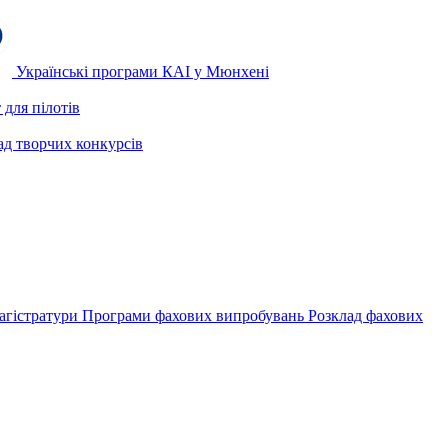
Українські програми КАІ у Мюнхені
для пілотів
ад творчих конкурсів
агістратури
Програми фахових випробувань
Розклад фахових