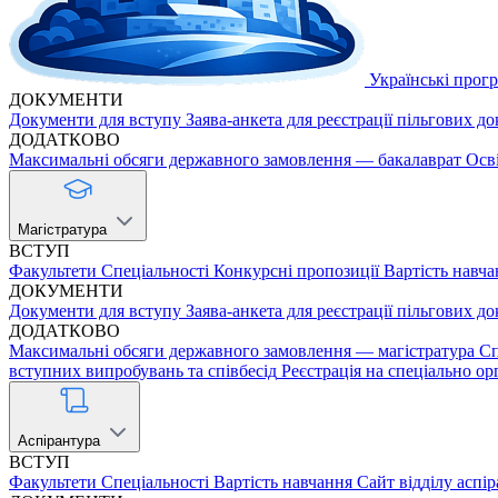
Українські прог
ДОКУМЕНТИ
Документи для вступу
Заява-анкета для реєстрації пільгових д
ДОДАТКОВО
Максимальні обсяги державного замовлення — бакалаврат
Осв
Магістратура
ВСТУП
Факультети
Спеціальності
Конкурсні пропозиції
Вартість навча
ДОКУМЕНТИ
Документи для вступу
Заява-анкета для реєстрації пільгових д
ДОДАТКОВО
Максимальні обсяги державного замовлення — магістратура
Сп
вступних випробувань та співбесід
Реєстрація на спеціально ор
Аспірантура
ВСТУП
Факультети
Спеціальності
Вартість навчання
Сайт відділу аспі