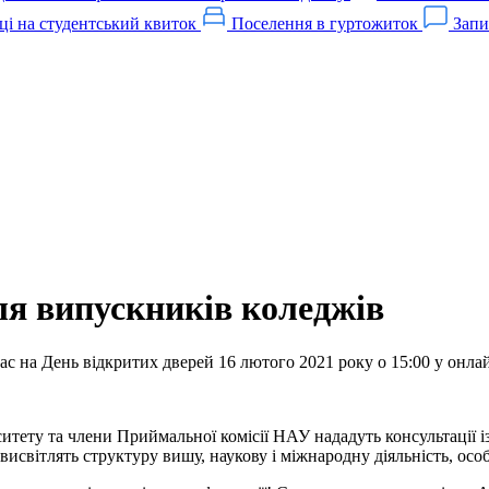
ці на студентський квиток
Поселення в гуртожиток
Запи
ля випускників коледжів
ас на День відкритих дверей 16 лютого 2021 року о 15:00 у он
рситету та члени Приймальної комісії НАУ нададуть консультації
 висвітлять структуру вишу, наукову і міжнародну діяльність, осо