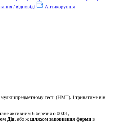
тання / відповіді
Антикорупція
у мультипредметному тесті (НМТ). І триватиме він
тане активним 6 березня о 00:01,
ом Дія,
або ж
шляхом заповнення форми
в