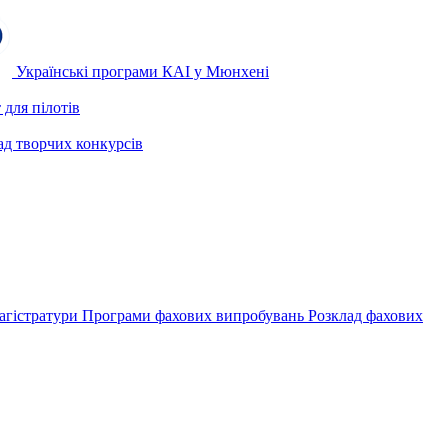
Українські програми КАІ у Мюнхені
для пілотів
ад творчих конкурсів
агістратури
Програми фахових випробувань
Розклад фахових