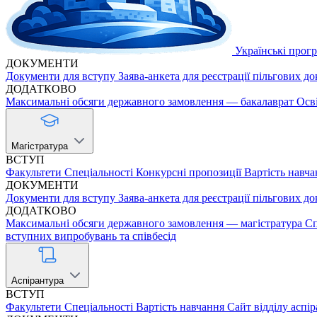
Українські прог
ДОКУМЕНТИ
Документи для вступу
Заява-анкета для реєстрації пільгових д
ДОДАТКОВО
Максимальні обсяги державного замовлення — бакалаврат
Осв
Магістратура
ВСТУП
Факультети
Спеціальності
Конкурсні пропозиції
Вартість навча
ДОКУМЕНТИ
Документи для вступу
Заява-анкета для реєстрації пільгових д
ДОДАТКОВО
Максимальні обсяги державного замовлення — магістратура
Сп
вступних випробувань та співбесід
Аспірантура
ВСТУП
Факультети
Спеціальності
Вартість навчання
Сайт відділу аспі