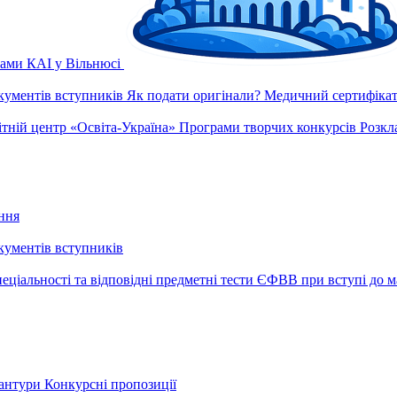
рами КАІ у Вільнюсі
окументів вступників
Як подати оригінали?
Медичний сертифікат 
ітній центр «Освіта-Україна»
Програми творчих конкурсів
Розкл
ння
окументів вступників
еціальності та відповідні предметні тести ЄФВВ при вступі до м
рантури
Конкурсні пропозиції