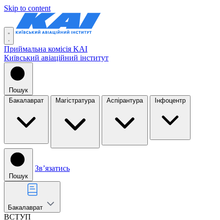
Skip to content
Приймальна комісія KAI
Київський авіаційний інститут
Пошук
Бакалаврат
Магістратура
Аспірантура
Інфоцентр
Звʼязатись
Пошук
Бакалаврат
ВСТУП