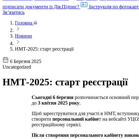
підписати документи із Дія.Підпис?
Інструкція по фотокарт
Звʼязатись
Головна
Новини
НМТ-2025: старт реєстрації
6 Березня 2025
Uncategorized
НМТ-2025: старт реєстрації
Сьогодні 6 березня
розпочинається основний періо
до
3 квітня 2025 року
.
Щоб зареєструватися для участі в НМТ, вступнику
створити
персональний кабіне
т на вебсайті УЦ
реєстраційному сервісі.
Після створення персонального кабінету виконат