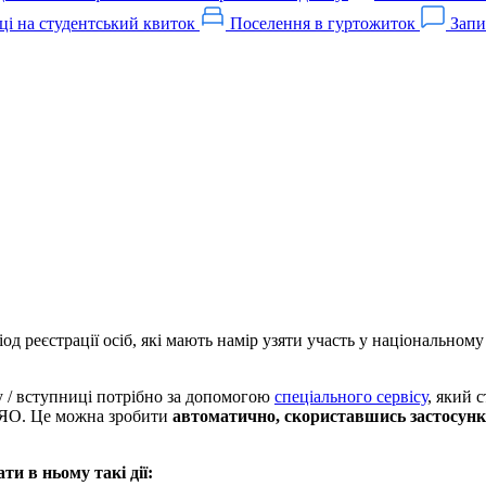
ці на студентський квиток
Поселення в гуртожиток
Запи
д реєстрації осіб, які мають намір узяти участь у національном
 / вступниці потрібно за допомогою
спеціального сервісу
,
який с
ОЯО. Це можна зробити
автоматично, скориставшись застосунк
и в ньому такі дії: