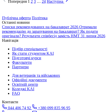
Попередня
1
2
3
…
24
Наступна
Публічна оферта
Політика
Останні новини
Списки рекомендованих на бакалаврат 2026
Отримали
рекомендацію до зарахування на бакалаврат? Як подати
оригінали?
Результати співбесід замість НМТ 31 липня 2026
Навігація
Підбір спеціальності
Як стати студентом KAI
Підготовчі курси
Факультети
Партнери
Для ветеранів та військових
Офіційні документи
Освітній центр
Коледжі KAI
FAQ
Контакти
044 406 74 92
+380 099 835 96 95