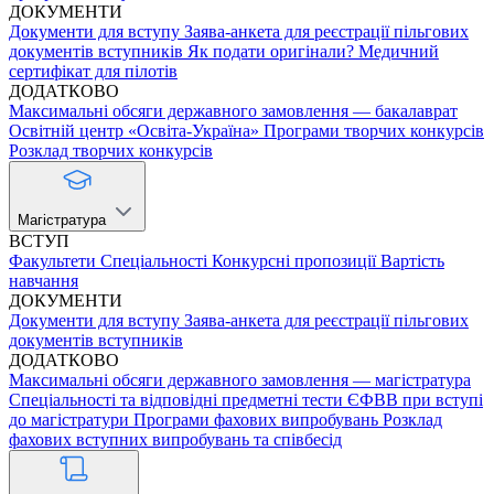
ДОКУМЕНТИ
Документи для вступу
Заява-анкета для реєстрації пільгових
документів вступників
Як подати оригінали?
Медичний
сертифікат для пілотів
ДОДАТКОВО
Максимальні обсяги державного замовлення — бакалаврат
Освітній центр «Освіта-Україна»
Програми творчих конкурсів
Розклад творчих конкурсів
Магістратура
ВСТУП
Факультети
Спеціальності
Конкурсні пропозиції
Вартість
навчання
ДОКУМЕНТИ
Документи для вступу
Заява-анкета для реєстрації пільгових
документів вступників
ДОДАТКОВО
Максимальні обсяги державного замовлення — магістратура
Спеціальності та відповідні предметні тести ЄФВВ при вступі
до магістратури
Програми фахових випробувань
Розклад
фахових вступних випробувань та співбесід