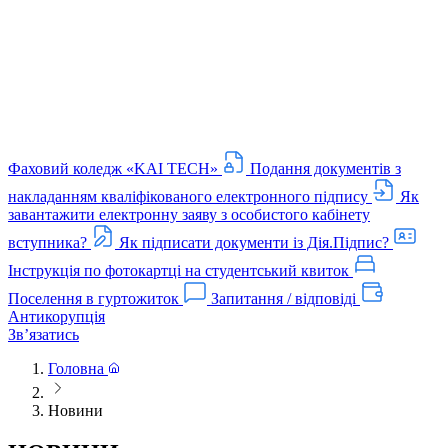
Фаховий коледж «KAI TECH»
Подання документів з
накладанням кваліфікованого електронного підпису
Як
завантажити електронну заяву з особистого кабінету
вступника?
Як підписати документи із Дія.Підпис?
Інструкція по фотокартці на студентський квиток
Поселення в гуртожиток
Запитання / відповіді
Антикорупція
Звʼязатись
Головна
Новини