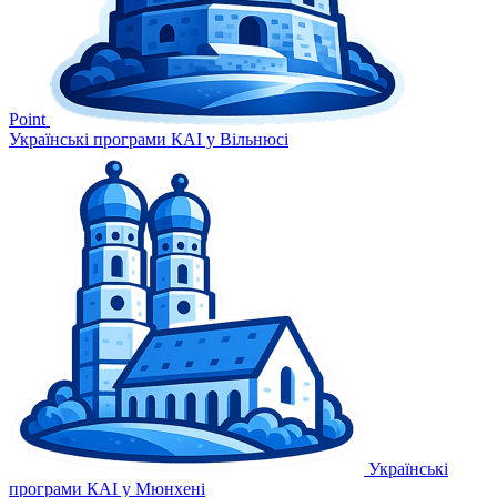
Point
Українські програми КАІ у Вільнюсі
Українські
програми КАІ у Мюнхені