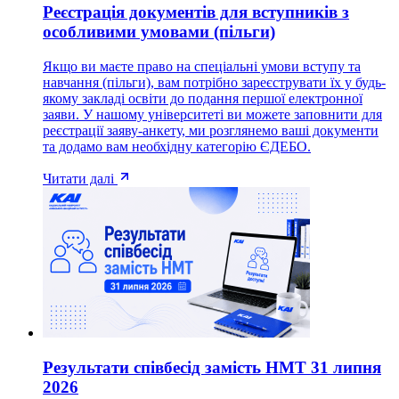
Реєстрація документів для вступників з
особливими умовами (пільги)
Якщо ви маєте право на спеціальні умови вступу та
навчання (пільги), вам потрібно зареєструвати їх у будь-
якому закладі освіти до подання першої електронної
заяви. У нашому університеті ви можете заповнити для
реєстрації заяву-анкету, ми розглянемо ваші документи
та додамо вам необхідну категорію ЄДЕБО.
Читати далі
Результати співбесід замість НМТ 31 липня
2026