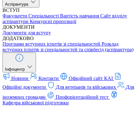
Аспірантура
ВСТУП
Факультети
Спеціальності
Вартість навчання
Сайт відділу
аспірантури
Конкурсні пропозиції
ДОКУМЕНТИ
Документи для вступу
ДОДАТКОВО
Програми вступних іспитів зі спеціальностей
Розклад
вступних іспитів зі спеціальностей та співбесід (аспірантура)
Інфоцентр
Новини
Контакти
Офіційний сайт КАІ
Офіційні документи
Для ветеранів та військових
Для
іноземних громадян
Профорієнтаційний тест
Кафедра військової підготовки