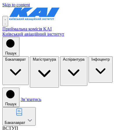
Skip to content
Приймальна комісія KAI
Київський авіаційний інститут
Пошук
Бакалаврат
Магістратура
Аспірантура
Інфоцентр
Звʼязатись
Пошук
Бакалаврат
ВСТУП