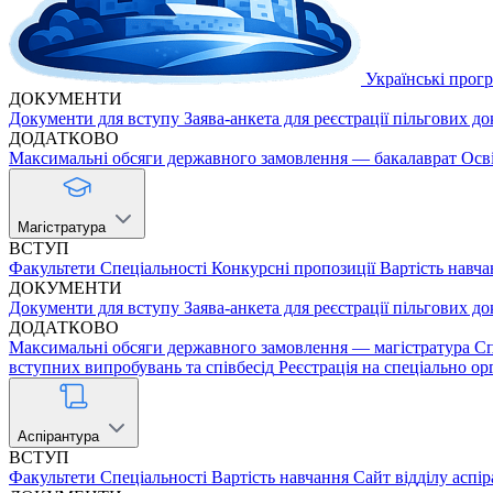
Українські прог
ДОКУМЕНТИ
Документи для вступу
Заява-анкета для реєстрації пільгових д
ДОДАТКОВО
Максимальні обсяги державного замовлення — бакалаврат
Осв
Магістратура
ВСТУП
Факультети
Спеціальності
Конкурсні пропозиції
Вартість навча
ДОКУМЕНТИ
Документи для вступу
Заява-анкета для реєстрації пільгових д
ДОДАТКОВО
Максимальні обсяги державного замовлення — магістратура
Сп
вступних випробувань та співбесід
Реєстрація на спеціально ор
Аспірантура
ВСТУП
Факультети
Спеціальності
Вартість навчання
Сайт відділу аспі