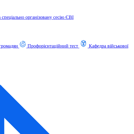
а спеціально організовану сесію ЄВІ
громадян
Профорієнтаційний тест
Кафедра військової