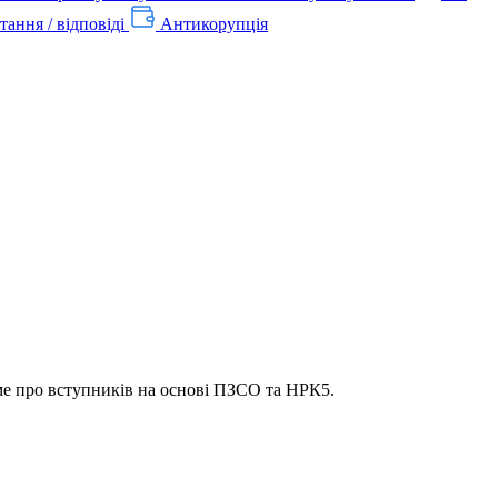
тання / відповіді
Антикорупція
аме про вступників на основі ПЗСО та НРК5.