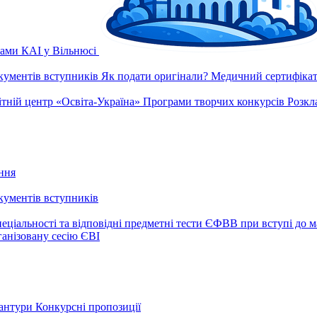
рами КАІ у Вільнюсі
окументів вступників
Як подати оригінали?
Медичний сертифікат 
ітній центр «Освіта-Україна»
Програми творчих конкурсів
Розкл
ння
окументів вступників
еціальності та відповідні предметні тести ЄФВВ при вступі до м
ганізовану сесію ЄВІ
рантури
Конкурсні пропозиції