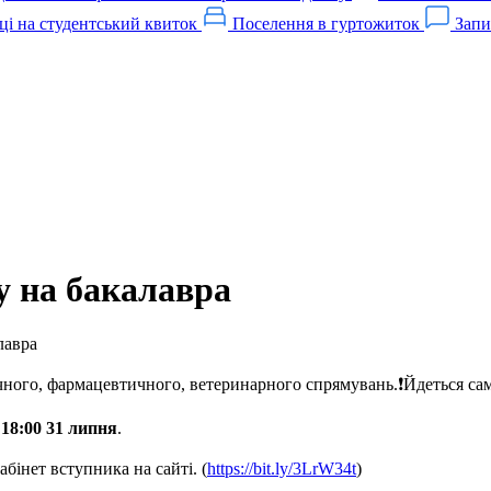
ці на студентський квиток
Поселення в гуртожиток
Запи
у на бакалавра
лавра
ичного, фармацевтичного, ветеринарного спрямувань.❗️Йдеться с
 18:00 31 липня
.
абінет вступника на сайті.
(
https://bit.ly/3LrW34t
)