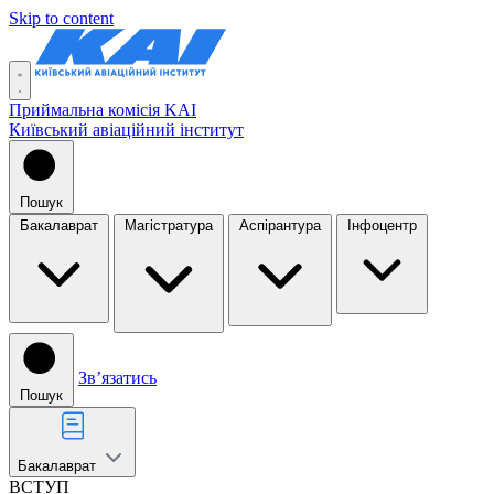
Skip to content
Приймальна комісія KAI
Київський авіаційний інститут
Пошук
Бакалаврат
Магістратура
Аспірантура
Інфоцентр
Звʼязатись
Пошук
Бакалаврат
ВСТУП