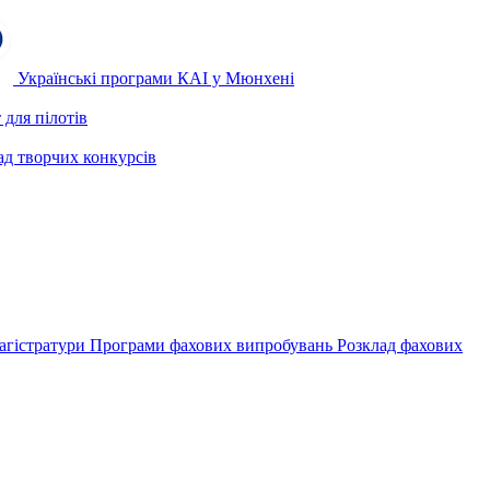
Українські програми КАІ у Мюнхені
для пілотів
ад творчих конкурсів
агістратури
Програми фахових випробувань
Розклад фахових