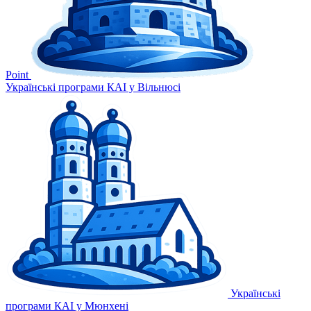
Point
Українські програми КАІ у Вільнюсі
Українські
програми КАІ у Мюнхені