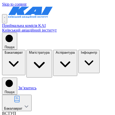
Skip to content
Приймальна комісія KAI
Київський авіаційний інститут
Пошук
Бакалаврат
Магістратура
Аспірантура
Інфоцентр
Звʼязатись
Пошук
Бакалаврат
ВСТУП