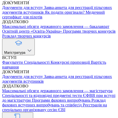
ДОКУМЕНТИ
Документи для вступу
Заява-анкета для реєстрації пільгових
документів вступників
Як подати оригінали?
Медичний
сертифікат для пілотів
ДОДАТКОВО
Максимальні обсяги державного замовлення — бакалаврат
Освітній центр «Освіта-Україна»
Програми творчих конкурсів
Розклад творчих конкурсів
Магістратура
ВСТУП
Факультети
Спеціальності
Конкурсні пропозиції
Вартість
навчання
ДОКУМЕНТИ
Документи для вступу
Заява-анкета для реєстрації пільгових
документів вступників
ДОДАТКОВО
Максимальні обсяги державного замовлення — магістратура
Спеціальності та відповідні предметні тести ЄФВВ при вступі
до магістратури
Програми фахових випробувань
Розклад
фахових вступних випробувань та співбесід
Реєстрація на
спеціально організовану сесію ЄВІ