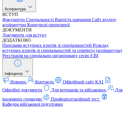
Аспірантура
ВСТУП
Факультети
Спеціальності
Вартість навчання
Сайт відділу
аспірантури
Конкурсні пропозиції
ДОКУМЕНТИ
Документи для вступу
ДОДАТКОВО
Програми вступних іспитів зі спеціальностей
Розклад
вступних іспитів зі спеціальностей та співбесід (аспірантура)
Реєстрація на спеціально організовану сесію ЄВІ
Інфоцентр
Новини
Контакти
Офіційний сайт КАІ
Офіційні документи
Для ветеранів та військових
Для
іноземних громадян
Профорієнтаційний тест
Кафедра військової підготовки