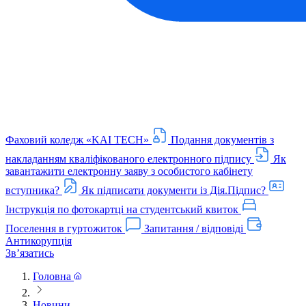
Фаховий коледж «KAI TECH»
Подання документів з
накладанням кваліфікованого електронного підпису
Як
завантажити електронну заяву з особистого кабінету
вступника?
Як підписати документи із Дія.Підпис?
Інструкція по фотокартці на студентський квиток
Поселення в гуртожиток
Запитання / відповіді
Антикорупція
Звʼязатись
Головна
Новини