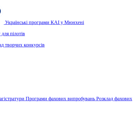
Українські програми КАІ у Мюнхені
для пілотів
ад творчих конкурсів
агістратури
Програми фахових випробувань
Розклад фахових