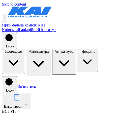
Skip to content
Приймальна комісія KAI
Київський авіаційний інститут
Пошук
Бакалаврат
Магістратура
Аспірантура
Інфоцентр
Звʼязатись
Пошук
Бакалаврат
ВСТУП