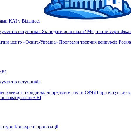
рами КАІ у Вільнюсі
окументів вступників
Як подати оригінали?
Медичний сертифікат 
ітній центр «Освіта-Україна»
Програми творчих конкурсів
Розкл
ння
окументів вступників
еціальності та відповідні предметні тести ЄФВВ при вступі до м
ганізовану сесію ЄВІ
рантури
Конкурсні пропозиції