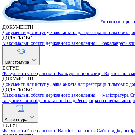
Українські прог
ДОКУМЕНТИ
Документи для вступу
Заява-анкета для реєстрації пільгових д
ДОДАТКОВО
Максимальні обсяги державного замовлення — бакалаврат
Осв
Магістратура
ВСТУП
Факультети
Спеціальності
Конкурсні пропозиції
Вартість навча
ДОКУМЕНТИ
Документи для вступу
Заява-анкета для реєстрації пільгових д
ДОДАТКОВО
Максимальні обсяги державного замовлення — магістратура
Сп
вступних випробувань та співбесід
Реєстрація на спеціально ор
Аспірантура
ВСТУП
Факультети
Спеціальності
Вартість навчання
Сайт відділу аспі