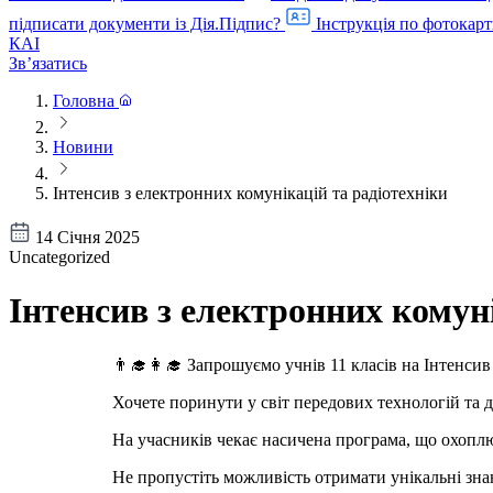
підписати документи із Дія.Підпис?
Інструкція по фотокарт
КАІ
Звʼязатись
Головна
Новини
Інтенсив з електронних комунікацій та радіотехніки
14 Січня 2025
Uncategorized
Інтенсив з електронних комуні
👨‍🎓👩‍🎓 Запрошуємо учнів 11 класів на Інтенсив
Хочете поринути у світ передових технологій та ді
На учасників чекає насичена програма, що охоплю
Не пропустіть можливість отримати унікальні зна