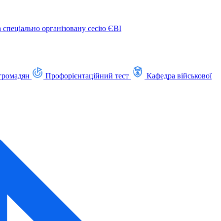
а спеціально організовану сесію ЄВІ
громадян
Профорієнтаційний тест
Кафедра військової